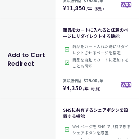
¥
11,850
/年
（税別）
商品をカートに入れると任意のペ
$79.00
英語版価格:
/年
ージにリダイレクトする機能
商品をカート入れた時にリダイ
check_box
レクトさせるページを指定
Add to Cart
商品を自動でカートに追加する
Redirect
check_box
ことも可能
¥
4,350
/年
（税別）
SNSに共有するシェアボタンを設
置する機能
$29.00
英語版価格:
/年
Webページを SNS で共有できる
check_box
シェアボタンを設置