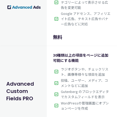
check_box
テゴリーによって表示させる広
告を変更可能
$99.00
英語版価格:
/年
Google アドセンス、アフィリエ
check_box
イト広告、テキスト広告やバナ
ー広告などに対応
無料
30種類以上の項目をページに追加
可能にする機能
ラジオボタンや、チェックリス
check_box
ト、画像等様々な項目を追加
投稿、ユーザー、メディア、コ
check_box
Advanced
メントなどに追加
Custom
Gutenberg のブロックエディタ
check_box
でカスタムフィールドを表示
Fields PRO
WordPressの管理画面にオプシ
check_box
ョンページを作成