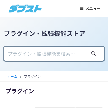
メ
メ
フ
メニュー
イ
イ
ッ
ダ
日
ン
ン
タ
ブ
本
コ
サ
ー
ス
ト
の
ン
イ
に
プラグイン・拡張機能ストア
ス
テ
ド
ス
モ
ン
バ
キ
ー
ツ
ー
ッ
search
ル
に
に
プ
ビ
ス
ス
ジ
キ
キ
ホーム
プラグイン
chevron_right
ネ
ッ
ッ
ス
プ
プ
プラグイン
に
武
器