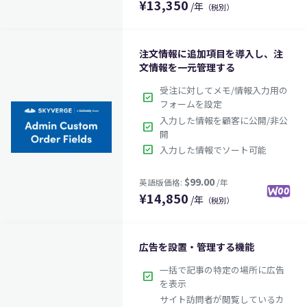
¥
13,350
/年
（税別）
注文情報に追加項目を導入し、注
文情報を一元管理する
受注に対してメモ/情報入力用の
check_box
フォームを設定
入力した情報を顧客に公開/非公
$89.00
英語版価格:
/年
check_box
開
check_box
入力した情報でソート可能
¥
14,850
/年
（税別）
広告を設置・管理する機能
一括で記事の特定の場所に広告
check_box
を表示
サイト訪問者が閲覧しているカ