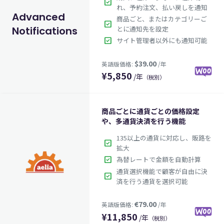
check_box
れ、予約注文、払い戻しを通知
Advanced
商品ごと、またはカテゴリーご
check_box
Notifications
とに通知先を設定
check_box
サイト管理者以外にも通知可能
¥
5,850
/年
（税別）
$129.00
英語版価格:
/年
商品ごとに通貨ごとの価格設定
や、多通貨決済を行う機能
135以上の通貨に対応し、販路を
check_box
拡大
check_box
為替レートで金額を自動計算
通貨選択機能で顧客が自由に決
check_box
済を行う通貨を選択可能
¥
11,850
/年
（税別）