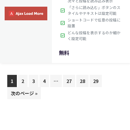
次々と投稿を読み込み表示
「さらに読み込む」ボタンのス
check_box
タイルやテキストは設定可能
ショートコードで任意の投稿に
check_box
設置
どんな投稿を表示するのか細か
check_box
く設定可能
無料
$179.00
英語版価格:
/年
1
2
3
4
…
27
28
29
次のページ »