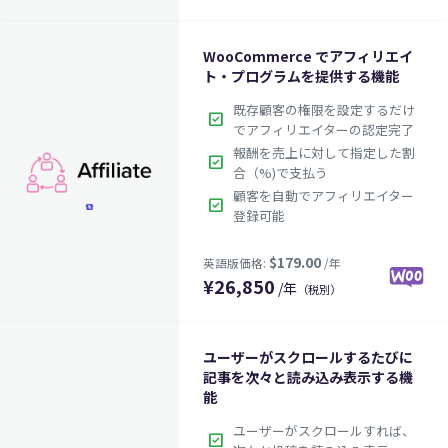
$39.00
英語版価格:
/年
WooCommerce でアフィリエイ
ト・プログラムを提供する機能
既存顧客の権限を設定するだけ
check_box
でアフィリエイターの認定完了
報酬を売上に対して指定した割
check_box
合（%)で支払う
顧客を自動でアフィリエイター
check_box
登録可能
¥
26,850
/年
（税別）
€79.00
英語版価格:
/年
ユーザーがスクロールするたびに
記事を次々と読み込み表示する機
能
ユーザーがスクロールすれば、
check_box