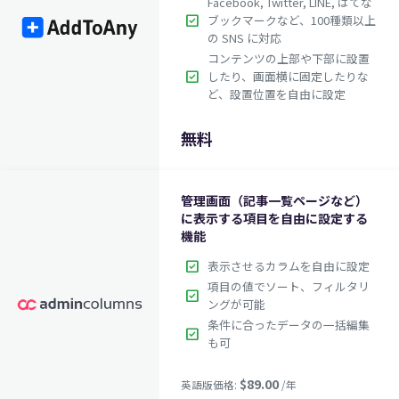
Facebook, Twitter, LINE, はてな
check_box
ブックマークなど、100種類以上
の SNS に対応
コンテンツの上部や下部に設置
check_box
したり、画面横に固定したりな
ど、設置位置を自由に設定
無料
管理画面（記事一覧ページなど）
に表示する項目を自由に設定する
機能
check_box
表示させるカラムを自由に設定
項目の値でソート、フィルタリ
check_box
ングが可能
条件に合ったデータの一括編集
check_box
も可