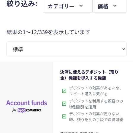
メ
絞り込み:
expand_more
expand_more
カテゴリー
価格
を
イ
ン
サ
結果の1～12/339を表示しています
イ
ド
バ
ー
決済に使えるデポジット（預り
金）機能を導入する機能
デポジットの残高があるため、
check_box
リピート購入に繋がる
デポジットを利用する顧客のみ
check_box
特別割引を適用
デポジットの残高が足りない
check_box
時、残りを別の手段で決済可能