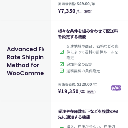
¥
7,350
/年
（税別）
様々な条件を組み合わせて配送料
を設定する機能
配達地域や商品、価格などの条
Advanced Flat
check_box
件によって送料の計算ルールを
Rate Shipping
設定
check_box
Method for
追加料金の設定
check_box
送料無料の条件設定
WooCommerce
$49.00
英語版価格:
/年
¥
19,350
/年
（税別）
受注や在庫数低下などを複数の宛
先に通知する機能
購入、在庫が少ない、在庫切