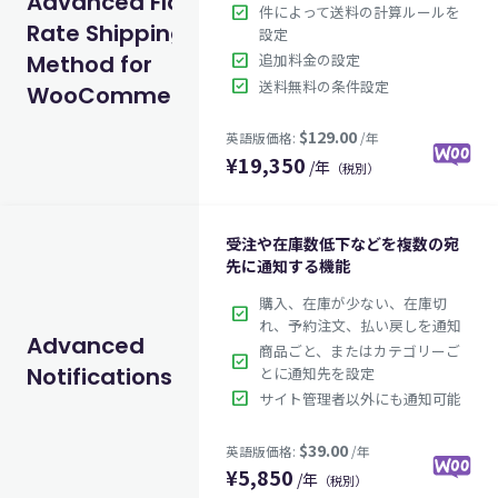
Advanced Flat
check_box
件によって送料の計算ルールを
Rate Shipping
設定
check_box
Method for
追加料金の設定
$49.00
英語版価格:
/年
check_box
送料無料の条件設定
WooCommerce
¥
19,350
/年
（税別）
受注や在庫数低下などを複数の宛
先に通知する機能
購入、在庫が少ない、在庫切
check_box
れ、予約注文、払い戻しを通知
Advanced
商品ごと、またはカテゴリーご
check_box
Notifications
とに通知先を設定
check_box
サイト管理者以外にも通知可能
$129.00
英語版価格:
/年
¥
5,850
/年
（税別）