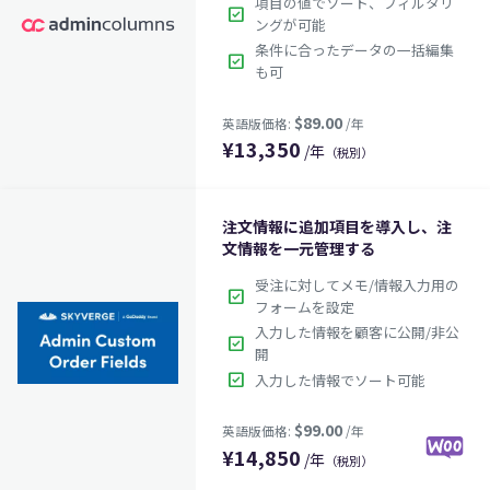
項目の値でソート、フィルタリ
check_box
ングが可能
条件に合ったデータの一括編集
check_box
も可
¥
13,350
/年
（税別）
注文情報に追加項目を導入し、注
文情報を一元管理する
受注に対してメモ/情報入力用の
check_box
$89.00
英語版価格:
/年
フォームを設定
入力した情報を顧客に公開/非公
check_box
開
check_box
入力した情報でソート可能
¥
14,850
/年
（税別）