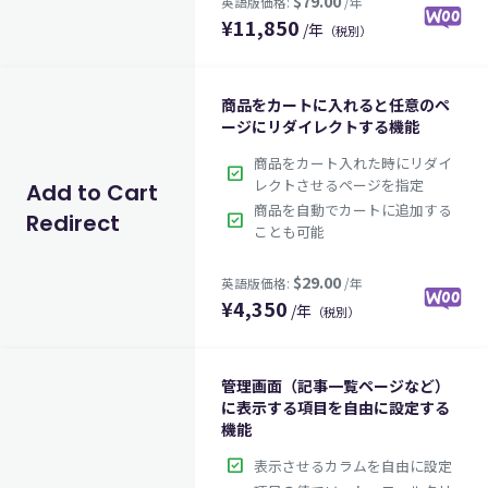
¥
11,850
/年
（税別）
商品をカートに入れると任意のペ
$79.00
英語版価格:
/年
ージにリダイレクトする機能
商品をカート入れた時にリダイ
check_box
レクトさせるページを指定
Add to Cart
商品を自動でカートに追加する
Redirect
check_box
ことも可能
¥
4,350
/年
（税別）
管理画面（記事一覧ページなど）
に表示する項目を自由に設定する
$29.00
英語版価格:
/年
機能
check_box
表示させるカラムを自由に設定