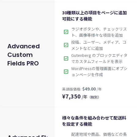
30種類以上の項目をページに追加
可能にする機能
ラジオボタンや、チェックリス
check_box
ト、画像等様々な項目を追加
$99.00
投稿、ユーザー、メディア、コ
英語版価格:
/年
check_box
Advanced
メントなどに追加
Custom
Gutenberg のブロックエディタ
check_box
でカスタムフィールドを表示
Fields PRO
WordPressの管理画面にオプシ
check_box
ョンページを作成
¥
7,350
/年
（税別）
様々な条件を組み合わせて配送料
を設定する機能
配達地域や商品、価格などの条