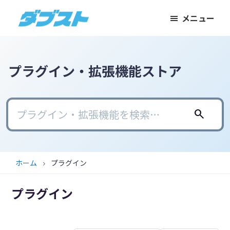
メ
メ
フ
メニュー
イ
イ
ッ
ダ
日
ン
ン
タ
ブ
本
コ
サ
ー
ス
ト
の
ン
イ
に
プラグイン・拡張機能ストア
ス
テ
ド
ス
モ
ン
バ
キ
ー
ツ
ー
ッ
search
ル
に
に
プ
ビ
ス
ス
ジ
キ
キ
ホーム
プラグイン
chevron_right
ネ
ッ
ッ
ス
プ
プ
プラグイン
に
武
器