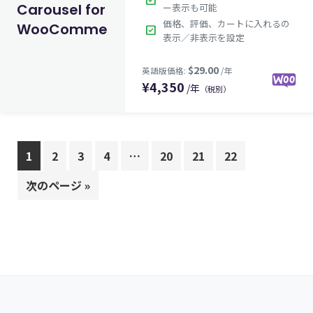
check_box
Carousel for
ー表示も可能
価格、評価、カートに入れるの
WooCommerce
check_box
表示／非表示を設定
¥
4,350
/年
（税別）
$199.60
英語版価格:
/年
1
2
3
4
…
20
21
22
次のページ »