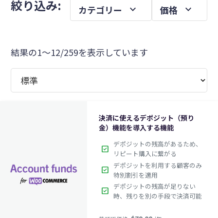
メ
絞り込み:
expand_more
expand_more
カテゴリー
価格
を
イ
ン
サ
結果の1～12/259を表示しています
イ
ド
バ
ー
決済に使えるデポジット（預り
金）機能を導入する機能
デポジットの残高があるため、
check_box
リピート購入に繋がる
デポジットを利用する顧客のみ
check_box
特別割引を適用
デポジットの残高が足りない
check_box
時、残りを別の手段で決済可能