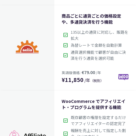
商品ごとに通貨ごとの価格設定
や、多通貨決済を行う機能
135以上の通貨に対応し、販路を
check_box
拡大
check_box
為替レートで金額を自動計算
通貨選択機能で顧客が自由に決
check_box
済を行う通貨を選択可能
$39.00
英語版価格:
/年
¥
11,850
/年
（税別）
WooCommerce でアフィリエイ
ト・プログラムを提供する機能
既存顧客の権限を設定するだけ
check_box
でアフィリエイターの認定完了
報酬を売上に対して指定した割
check_box