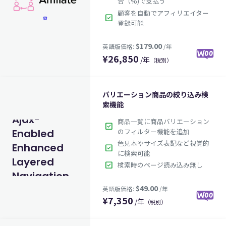
合（%)で支払う
顧客を自動でアフィリエイター
check_box
登録可能
¥
26,850
€79.00
英語版価格:
/年
/年
（税別）
バリエーション商品の絞り込み検
索機能
Ajax-
商品一覧に商品バリエーション
check_box
のフィルター機能を追加
Enabled
色見本やサイズ表記など視覚的
Enhanced
check_box
に検索可能
Layered
check_box
検索時のページ読み込み無し
Navigation
¥
7,350
/年
（税別）