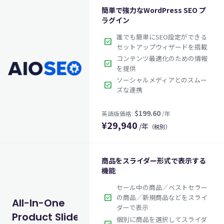
$179.00
英語版価格:
/年
簡単で強力なWordPress SEO プ
ラグイン
誰でも簡単にSEO設定ができる
check_box
セットアップウィザードを搭載
コンテンツ最適化のための情報
check_box
を提供
ソーシャルメディアとのスムー
check_box
ズな連携
¥
29,940
/年
（税別）
$49.00
英語版価格:
/年
商品をスライダー形式で表示する
機能
セール中の商品／ベストセラー
check_box
の商品／新規商品などをスライ
All-In-One
ダーで表示
Product Slider
個別に商品を選択してスライダ