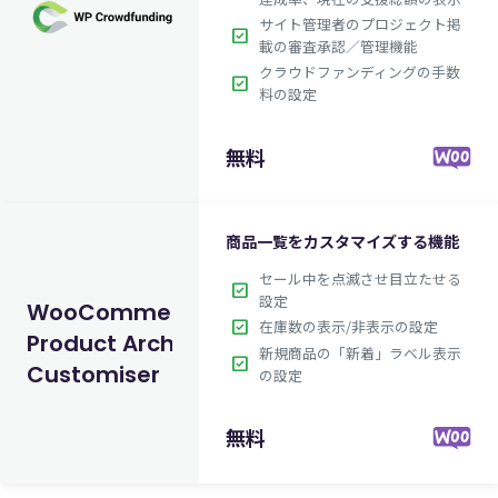
サイト管理者のプロジェクト掲
check_box
載の審査承認／管理機能
クラウドファンディングの手数
check_box
料の設定
無料
商品一覧をカスタマイズする機能
セール中を点滅させ目立たせる
check_box
設定
WooCommerce
check_box
在庫数の表示/非表示の設定
Product Archive
新規商品の「新着」ラベル表示
check_box
Customiser
の設定
無料