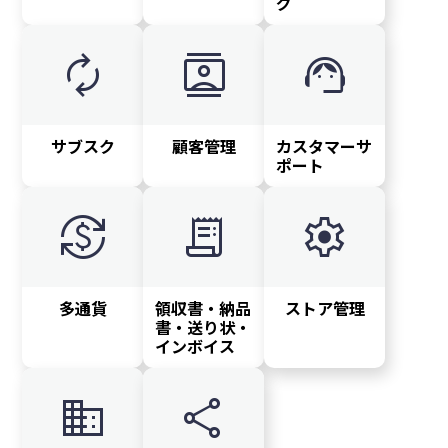
グ
autorenew
contacts
support_agent
サブスク
顧客管理
カスタマーサ
ポート
currency_exchange
receipt_long
settings
多通貨
領収書・納品
ストア管理
書・送り状・
インボイス
domain
share