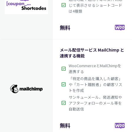
check_box
じて表示させるショートコード
は4種類
無料
メール配信サービス MailChimp と
連携する機能
WooCommerceとMailChimpを
check_box
連携する
「特定の商品を購入した顧客」
check_box
や「カート離脱者」の顧客リス
トを作成
サンキューメール、発送通知や
check_box
アフターフォローのメール等を
自動送信
無料