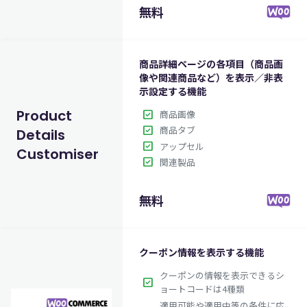
無料
商品詳細ページの各項目（商品画
像や関連商品など）を表示／非表
示設定する機能
Product
check_box
商品画像
check_box
商品タブ
Details
check_box
アップセル
Customiser
check_box
関連製品
無料
クーポン情報を表示する機能
クーポンの情報を表示できるシ
check_box
ョートコードは4種類
適用可能や適用中等の条件に応