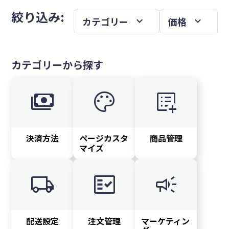
メ
を
絞り込み:
expand_more
expand_more
カテゴリー
価格
イ
ン
サ
カテゴリーから探す
イ
ド
payments
palette
list_alt_add
バ
ー
決済方法
ページカスタ
商品管理
マイズ
local_shipping
fact_check
campaign
配送設定
注文管理
マーケティン