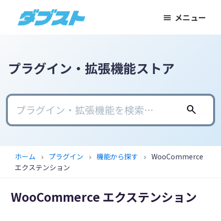
メ
メ
フ
メニュー
イ
イ
ッ
ダ
日
ン
ン
タ
ブ
本
コ
サ
ー
ス
ト
の
ン
イ
に
プラグイン・拡張機能ストア
ス
テ
ド
ス
モ
ン
バ
キ
ー
ツ
ー
ッ
search
ル
に
に
プ
ビ
ス
ス
ジ
キ
キ
ホーム
プラグイン
機能から探す
WooCommerce
chevron_right
chevron_right
chevron_right
ネ
ッ
ッ
エクステンション
ス
プ
プ
に
WooCommerce エクステンション
武
器