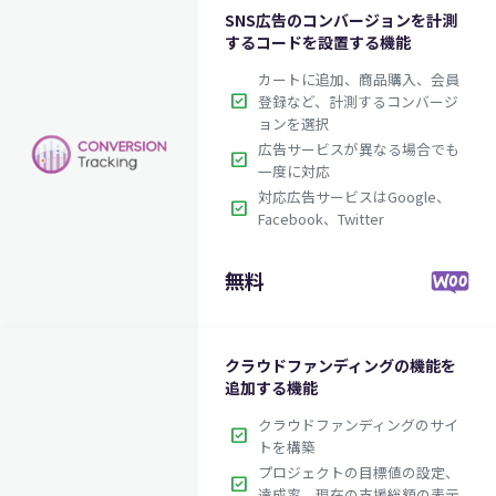
SNS広告のコンバージョンを計測
するコードを設置する機能
カートに追加、商品購入、会員
check_box
登録など、計測するコンバージ
ョンを選択
広告サービスが異なる場合でも
check_box
一度に対応
対応広告サービスはGoogle、
check_box
Facebook、Twitter
無料
クラウドファンディングの機能を
追加する機能
クラウドファンディングのサイ
check_box
トを構築
プロジェクトの目標値の設定、
check_box
達成率、現在の支援総額の表示