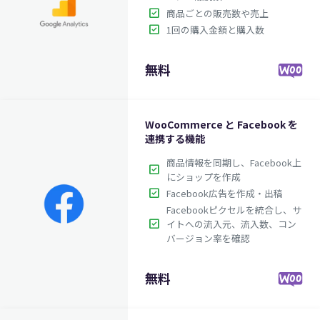
check_box
商品ごとの販売数や売上
check_box
1回の購入金額と購入数
無料
WooCommerce と Facebook を
連携する機能
商品情報を同期し、Facebook上
check_box
にショップを作成
check_box
Facebook広告を作成・出稿
Facebookピクセルを統合し、サ
check_box
イトへの流入元、流入数、コン
バージョン率を確認
無料