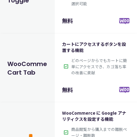
Toggle
選択可能
無料
カートにアクセスするボタンを設
置する機能
どのページからでもカートに簡
WooCommerce
check_box
単にアクセスでき、カゴ落ち率
Cart Tab
の改善に貢献
無料
WooCommerce に Google アナ
リティクスを設定する機能
商品閲覧から購入までの離脱ペ
check_box
ージ・離脱数