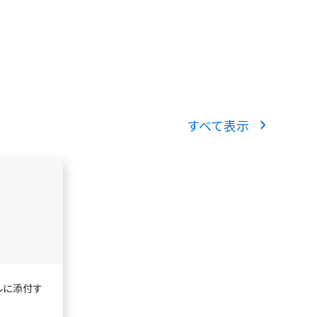
chevron_right
すべて表示
ルに添付す