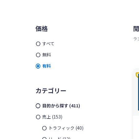
ッ
を
プ
す
メ
る
価格
イ
ラ
すべて
ン
無料
サ
有料
t
イ
ド
カテゴリー
バ
目的から探す
(411)
ー
売上
(153)
トラフィック
(40)
リード
(12)