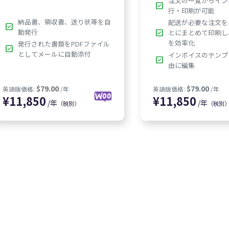
注文の一覧からイン
check_box
行・印刷が可能
納品書、領収書、送り状等を自
配送が必要な注文を
check_box
動発行
check_box
とにまとめて印刷し
を効率化
発行された書類をPDFファイル
check_box
としてメールに自動添付
インボイスのテンプ
check_box
由に編集
/年
/年
（税別）
（税別
$79.00
英語版価格:
/年
英語版価格