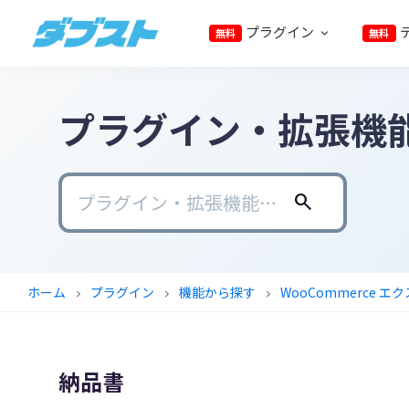
プ
メ
メ
フ
プラグイン
無料
無料
ラ
イ
イ
ッ
ダ
日
イ
ン
ン
タ
ブ
本
マ
コ
サ
ー
ス
ト
プラグイン・拡張機
の
リ
ン
イ
に
ス
ナ
テ
ド
ス
モ
ビ
ン
バ
キ
ー
ゲ
ツ
ー
ッ
search
ル
ー
に
に
プ
ビ
シ
ス
ス
ジ
ョ
キ
キ
ホーム
プラグイン
機能から探す
WooCommerce 
chevron_right
chevron_right
chevron_right
ネ
ン
ッ
ッ
ス
に
プ
プ
に
ス
納品書
武
キ
器