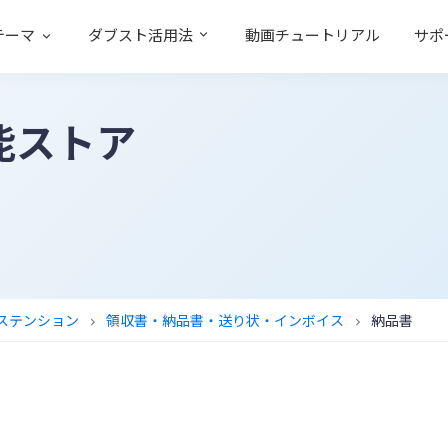
テーマ
ダブスト活用法
動画チュートリアル
サポ
能ストア
エクステンション
領収書・納品書・送り状・インボイス
納品書
chevron_right
chevron_right