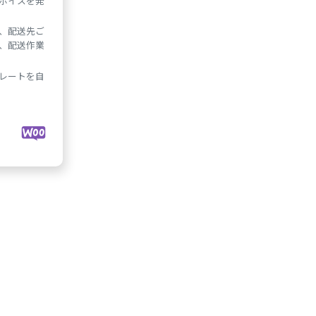
ボイスを発
、配送先ご
、配送作業
レートを自
）
$79.00
:
/年