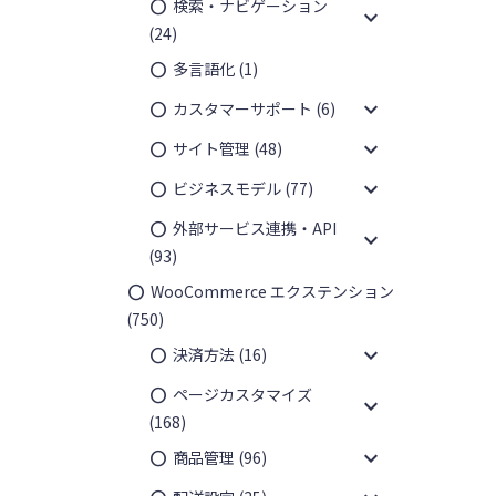
検索・ナビゲーション
expand_more
(24)
多言語化
(1)
expand_more
カスタマーサポート
(6)
expand_more
サイト管理
(48)
expand_more
ビジネスモデル
(77)
外部サービス連携・API
expand_more
(93)
WooCommerce エクステンション
(750)
expand_more
決済方法
(16)
ページカスタマイズ
expand_more
(168)
expand_more
商品管理
(96)