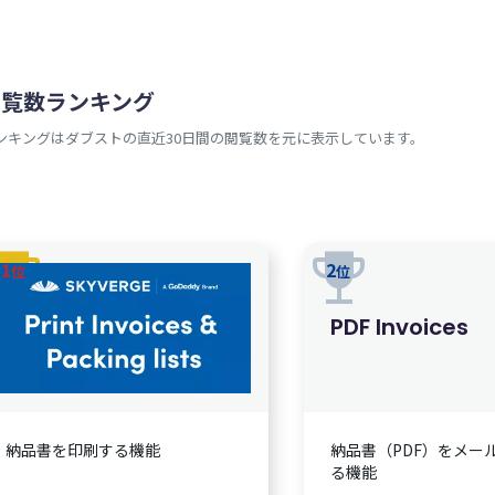
閲覧数ランキング
ンキングはダブストの直近30日間の閲覧数を元に表示しています。
rophy
trophy
1
2
位
位
PDF Invoices
納品書を印刷する機能
納品書（PDF）をメー
る機能