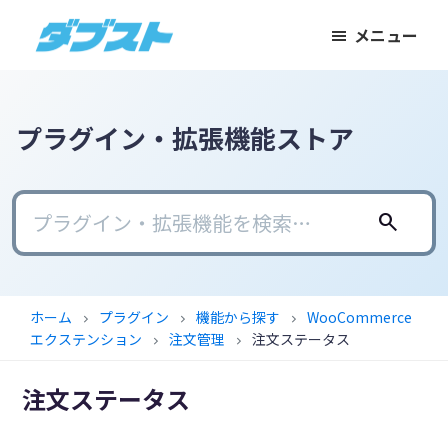
メ
メ
フ
メニュー
イ
イ
ッ
ダ
日
ン
ン
タ
ブ
本
コ
サ
ー
ス
ト
の
ン
イ
に
プラグイン・拡張機能ストア
ス
テ
ド
ス
モ
ン
バ
キ
ー
ツ
ー
ッ
search
ル
に
に
プ
ビ
ス
ス
ジ
キ
キ
ホーム
プラグイン
機能から探す
WooCommerce
chevron_right
chevron_right
chevron_right
ネ
ッ
ッ
エクステンション
注文管理
注文ステータス
chevron_right
chevron_right
ス
プ
プ
に
注文ステータス
武
器