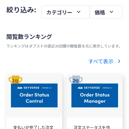
メ
を
絞り込み:
expand_more
expand_more
カテゴリー
価格
イ
ン
サ
閲覧数ランキング
イ
ランキングはダブストの直近30日間の閲覧数を元に表示しています。
ド
バ
chevron_right
すべて表示
ー
trophy
trophy
1
2
位
位
支払いが完了した注文
注文ステータスを作