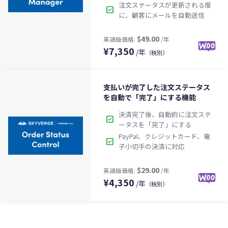
注文ステータスが更新される度
check_box
に、顧客にメールを自動送信
¥
7,350
/年
（税別）
支払いが完了した注文ステータス
を自動で「完了」にする機能
決済完了後、自動的に注文ステ
$49.00
check_box
英語版価格:
/年
ータスを「完了」にする
PayPal、クレジットカード、電
check_box
子小切手の決済に対応
¥
4,350
/年
（税別）