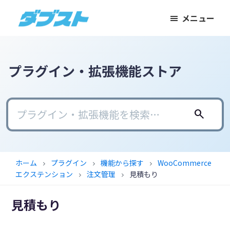
メ
メ
フ
メニュー
イ
イ
ッ
ダ
日
ン
ン
タ
ブ
本
コ
サ
ー
ス
ト
の
ン
イ
に
プラグイン・拡張機能ストア
ス
テ
ド
ス
モ
ン
バ
キ
ー
ツ
ー
ッ
search
ル
に
に
プ
ビ
ス
ス
ジ
キ
キ
ホーム
プラグイン
機能から探す
WooCommerce
chevron_right
chevron_right
chevron_right
ネ
ッ
ッ
エクステンション
注文管理
見積もり
chevron_right
chevron_right
ス
プ
プ
に
見積もり
武
器