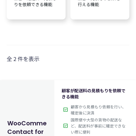
りを依頼できる機能
行える機能
全 2 件を表示
顧客が配送料の見積もりを依頼で
きる機能
顧客から見積もり依頼を行い、
check_box
確定後に決済
国際便や大型の貨物の配送な
WooCommerce
check_box
ど、配送料が事前に確定できな
Contact for
い際に便利