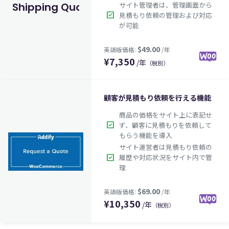
サイト管理者は、管理画面から
Shipping Quote
check_box
見積もり依頼の管理および対応
が可能
¥
7,350
/年
（税別）
顧客が見積もり依頼を行える機能
商品の価格をサイト上に表記せ
check_box
ず、顧客に見積もりを依頼して
$49.00
英語版価格:
/年
もらう機能を導入
サイト運営者は見積もり依頼の
check_box
履歴や対応状況をサイト内で管
理
¥
10,350
/年
（税別）