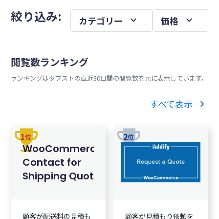
メ
を
絞り込み:
expand_more
expand_more
カテゴリー
価格
イ
ン
サ
閲覧数ランキング
イ
ランキングはダブストの直近30日間の閲覧数を元に表示しています。
ド
バ
chevron_right
すべて表示
ー
trophy
trophy
1
2
位
位
WooCommerce
Contact for
Shipping Quote
顧客が配送料の見積も
顧客が見積もり依頼を