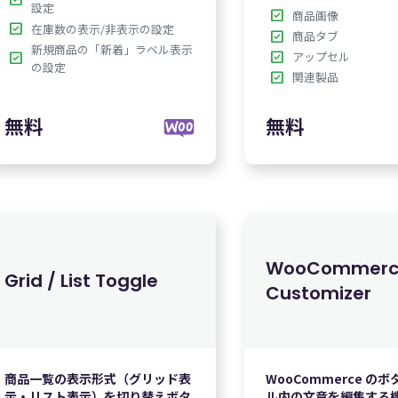
設定
check_box
商品画像
check_box
在庫数の表示/非表示の設定
check_box
商品タブ
新規商品の「新着」ラベル表示
check_box
アップセル
check_box
の設定
check_box
関連製品
無料
WooCommerc
Grid / List Toggle
Customizer
商品一覧の表示形式（グリッド表
WooCommerce の
示・リスト表示）を切り替えボタ
ル内の文章を編集する