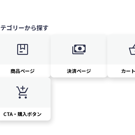
カテゴリーから探す
package
payments
shoppi
商品ページ
決済ページ
カー
add_shopping_cart
CTA・購入ボタン