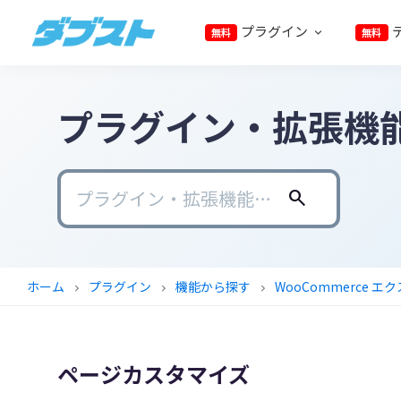
プ
メ
メ
フ
プラグイン
無料
無料
ラ
イ
イ
ッ
ダ
日
イ
ン
ン
タ
ブ
本
マ
コ
サ
ー
ス
ト
プラグイン・拡張機
の
リ
ン
イ
に
ス
ナ
テ
ド
ス
モ
ビ
ン
バ
キ
ー
ゲ
ツ
ー
ッ
search
ル
ー
に
に
プ
ビ
シ
ス
ス
ジ
ョ
キ
キ
ホーム
プラグイン
機能から探す
WooCommerce 
chevron_right
chevron_right
chevron_right
ネ
ン
ッ
ッ
ス
に
プ
プ
に
ス
ページカスタマイズ
武
キ
器