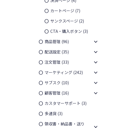
決済ページ
(4)
カートページ
(7)
サンクスページ
(2)
CTA・購入ボタン
(3)
expand_more
商品管理
(96)
expand_more
配送設定
(35)
expand_more
注文管理
(33)
expand_more
マーケティング
(242)
expand_more
サブスク
(10)
expand_more
顧客管理
(16)
カスタマーサポート
(3)
多通貨
(3)
領収書・納品書・送り
expand_more