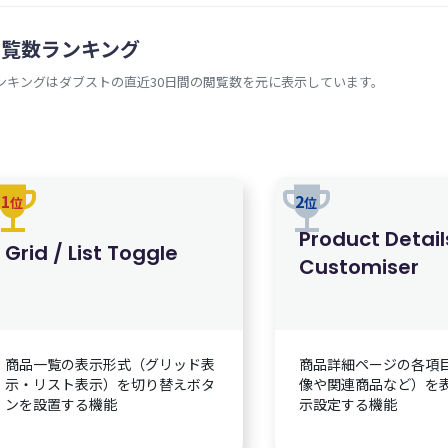
閲覧数ランキング
ンキングはダブストの直近30日間の閲覧数を元に表示しています。
rophy
trophy
1
2
位
位
Product Detail
Grid / List Toggle
Customiser
商品一覧の表示形式（グリッド表
商品詳細ページの各項
示・リスト表示）を切り替えボタ
像や関連商品など）を
ンを設置する機能
示設定する機能