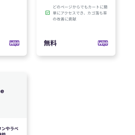
どのページからでもカートに簡
check_box
単にアクセスでき、カゴ落ち率
の改善に貢献
e
ボタンやラベ
機能