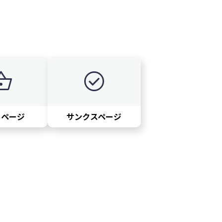
ng_basket
check_circle
トページ
サンクスページ