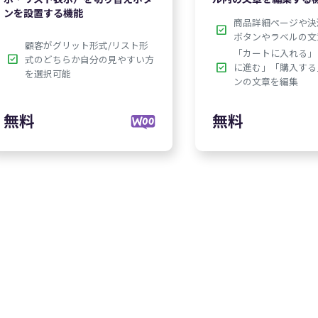
ンを設置する機能
商品詳細ページや決
check_box
ボタンやラベルの文
顧客がグリット形式/リスト形
「カートに入れる」
check_box
式のどちらか自分の見やすい方
check_box
に進む」「購入する
を選択可能
ンの文章を編集