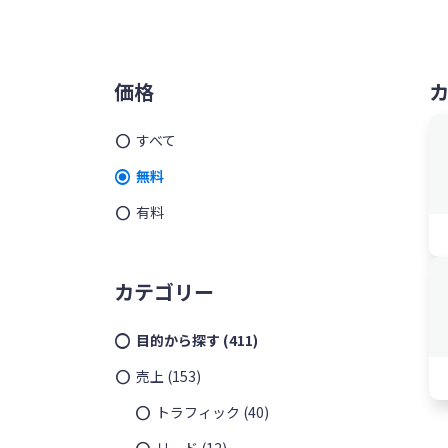
ッ
を
プ
す
メ
る
価格
イ
すべて
ン
無料
サ
有料
イ
ド
カテゴリー
バ
目的から探す
(411)
ー
売上
(153)
トラフィック
(40)
リード
(12)