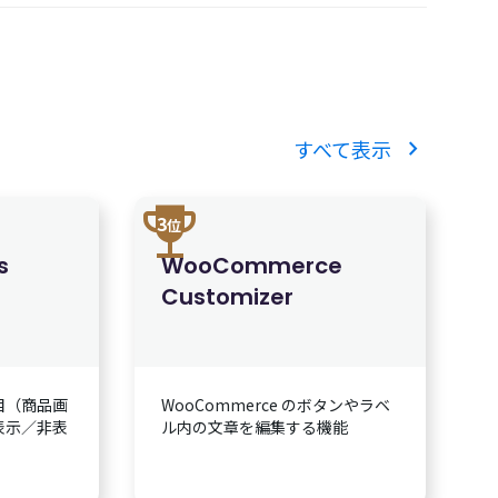
chevron_right
すべて表示
trophy
3
位
s
WooCommerce
Customizer
目（商品画
WooCommerce のボタンやラベ
表示／非表
ル内の文章を編集する機能