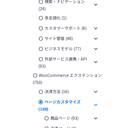
検索・ナビゲーション
expand_more
(24)
多言語化
(1)
expand_more
カスタマーサポート
(6)
expand_more
サイト管理
(48)
expand_more
ビジネスモデル
(77)
外部サービス連携・API
expand_more
(93)
WooCommerce エクステンション
(750)
expand_more
決済方法
(16)
ページカスタマイズ
expand_more
(168)
expand_more
商品ページ
(93)