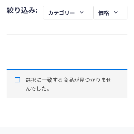
メ
を
絞り込み:
expand_more
expand_more
カテゴリー
価格
イ
ン
サ
イ
ド
バ
ー
選択に一致する商品が見つかりませ
んでした。