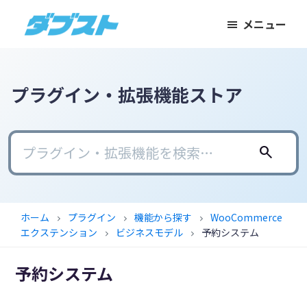
メ
メ
フ
メニュー
イ
イ
ッ
ダ
日
ン
ン
タ
ブ
本
コ
サ
ー
ス
ト
の
ン
イ
に
プラグイン・拡張機能ストア
ス
テ
ド
ス
モ
ン
バ
キ
ー
ツ
ー
ッ
search
ル
に
に
プ
ビ
ス
ス
ジ
キ
キ
ホーム
プラグイン
機能から探す
WooCommerce
chevron_right
chevron_right
chevron_right
ネ
ッ
ッ
エクステンション
ビジネスモデル
予約システム
chevron_right
chevron_right
ス
プ
プ
に
予約システム
武
器