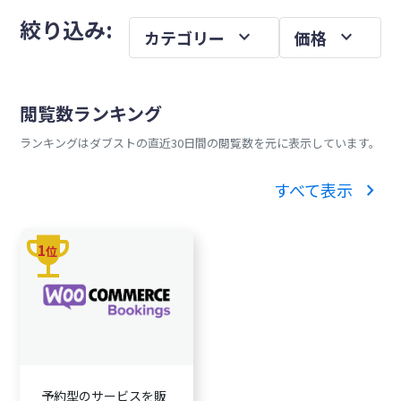
メ
を
絞り込み:
expand_more
expand_more
カテゴリー
価格
イ
ン
サ
閲覧数ランキング
イ
ランキングはダブストの直近30日間の閲覧数を元に表示しています。
ド
バ
chevron_right
すべて表示
ー
trophy
1
位
予約型のサービスを販