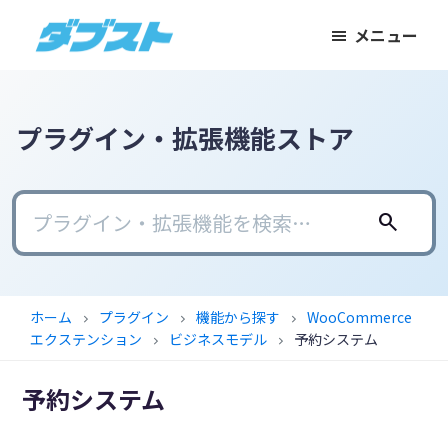
メ
メ
フ
メニュー
イ
イ
ッ
ダ
日
ン
ン
タ
ブ
本
コ
サ
ー
ス
ト
の
ン
イ
に
プラグイン・拡張機能ストア
ス
テ
ド
ス
モ
ン
バ
キ
ー
ツ
ー
ッ
search
ル
に
に
プ
ビ
ス
ス
ジ
キ
キ
ホーム
プラグイン
機能から探す
WooCommerce
chevron_right
chevron_right
chevron_right
ネ
ッ
ッ
エクステンション
ビジネスモデル
予約システム
chevron_right
chevron_right
ス
プ
プ
に
予約システム
武
器