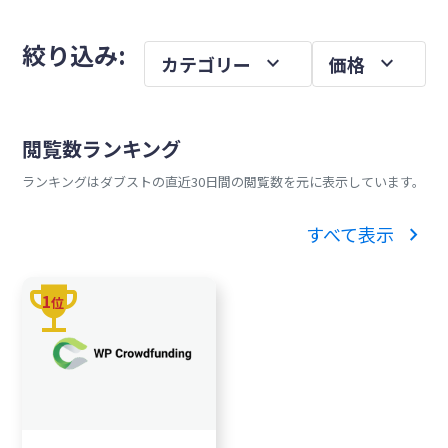
を
メ
絞り込み:
expand_more
expand_more
カテゴリー
価格
イ
ン
サ
閲覧数ランキング
イ
ランキングはダブストの直近30日間の閲覧数を元に表示しています。
ド
バ
chevron_right
すべて表示
ー
trophy
1
位