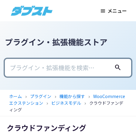
メ
メ
フ
メニュー
イ
イ
ッ
ダ
日
ン
ン
タ
ブ
本
コ
サ
ー
ス
ト
の
ン
イ
に
プラグイン・拡張機能ストア
ス
テ
ド
ス
モ
ン
バ
キ
ー
ツ
ー
ッ
search
ル
に
に
プ
ビ
ス
ス
ジ
キ
キ
ホーム
プラグイン
機能から探す
WooCommerce
chevron_right
chevron_right
chevron_right
ネ
ッ
ッ
エクステンション
ビジネスモデル
クラウドファンデ
chevron_right
chevron_right
ス
プ
プ
ィング
に
クラウドファンディング
武
器