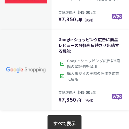
$49.00
英語版価格:
/年
¥
7,350
/年
（税別）
Google ショッピング広告に商品
レビューの評価を反映させ出稿す
る機能
Google ショッピング広告に5段
check_box
階の星評価を追加
購入者からの実際の評価を広告
check_box
に反映
¥
7,350
/年
（税別）
$99.00
英語版価格:
/年
すべて表示