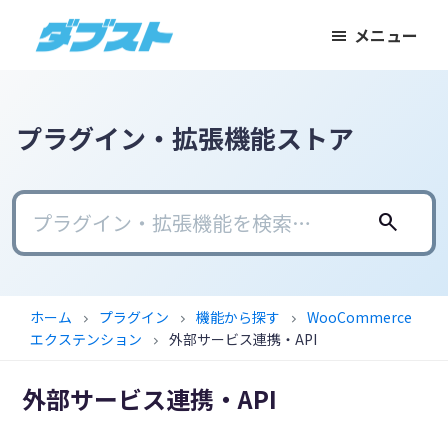
メ
メ
フ
メニュー
イ
イ
ッ
ダ
日
ン
ン
タ
ブ
本
コ
サ
ー
ス
ト
の
ン
イ
に
プラグイン・拡張機能ストア
ス
テ
ド
ス
モ
ン
バ
キ
ー
ツ
ー
ッ
search
ル
に
に
プ
ビ
ス
ス
ジ
キ
キ
ホーム
プラグイン
機能から探す
WooCommerce
chevron_right
chevron_right
chevron_right
ネ
ッ
ッ
エクステンション
外部サービス連携・API
chevron_right
ス
プ
プ
に
外部サービス連携・API
武
器