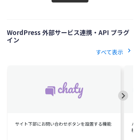
WordPress 外部サービス連携・API プラグ
イン
chevron_right
すべて表示
$49.00
英語版価格:
/年
サイト下部にお問い合わせボタンを設置する機能
ハッ
機