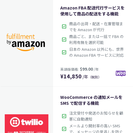
Amazon FBA 配送代行サービスを
使用して商品の配送をする機能
商品の出荷・配送・在庫管理ま
check_box
でを Amazon が代行
$79.00
英語版価格:
/年
商品ごと、または一括で FBA の
check_box
利用有無を選択可能
日本の Amazon 以外にも、世界
check_box
の Amazon FBA サービスに対応
¥
14,850
/年
（税別）
WooCommerce の通知メールを
SMS で配信する機能
注文受付や発送のお知らせを顧
check_box
客に自動通知
メールより開封率の高い SMS
check_box
で、メッセージの見逃しを防ぐ