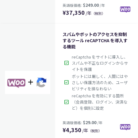
¥
37,350
/年
（税別）
$79.00
英語版価格:
/年
スパムやボットのアクセスを抑制
するツール reCAPTCHA を導入す
る機能
reCaptcha をサイトに導入し、
check_box
スパムや不正なログインからサ
イトを保護
ボットには厳しく、人間にはや
check_box
さしい保護方法のため、ユーザ
ビリティを損なわない
reCaptcha を有効にする箇所
check_box
（会員登録、ログイン、決済な
ど）を個別に設定
$249.00
英語版価格:
/年
¥
4,350
/年
（税別）