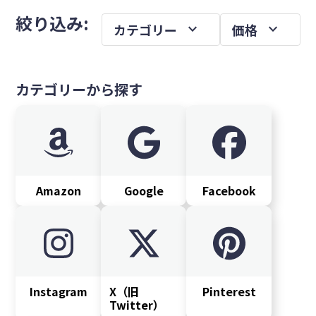
メ
を
絞り込み:
expand_more
expand_more
カテゴリー
価格
イ
ン
サ
カテゴリーから探す
イ
ド
バ
ー
Amazon
Google
Facebook
Instagram
X（旧
Pinterest
Twitter）