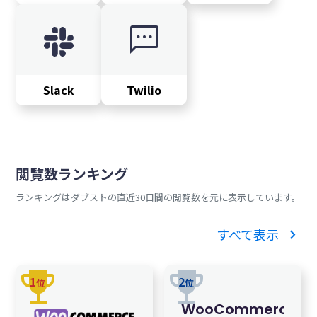
sms
Slack
Twilio
閲覧数ランキング
ランキングはダブストの直近30日間の閲覧数を元に表示しています。
chevron_right
すべて表示
trophy
trophy
1
2
位
位
WooCommerce