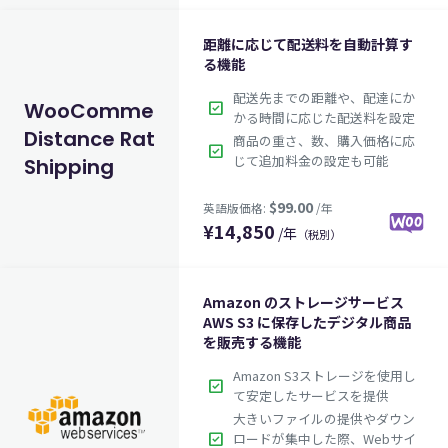
距離に応じて配送料を自動計算す
る機能
配送先までの距離や、配達にか
check_box
WooCommerce
かる時間に応じた配送料を設定
Distance Rate
商品の重さ、数、購入価格に応
check_box
じて追加料金の設定も可能
Shipping
¥
14,850
/年
（税別）
Amazon のストレージサービス
AWS S3 に保存したデジタル商品
を販売する機能
Amazon S3ストレージを使用し
check_box
$29.00
英語版価格:
/年
て安定したサービスを提供
大きいファイルの提供やダウン
check_box
ロードが集中した際、Webサイ