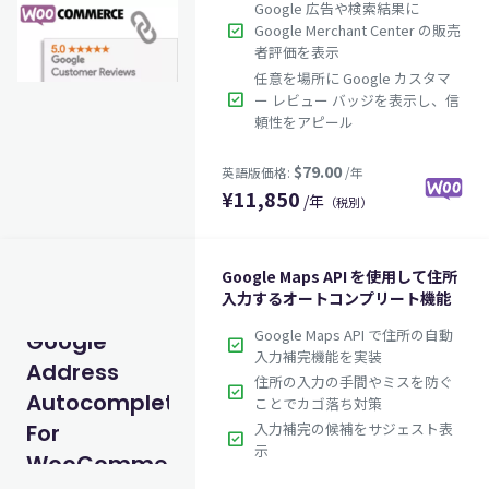
Google 広告や検索結果に
check_box
Google Merchant Center の販売
者評価を表示
任意を場所に Google カスタマ
check_box
ー レビュー バッジを表示し、信
頼性をアピール
¥
11,850
/年
（税別）
Google Maps API を使用して住所
入力するオートコンプリート機能
Google Maps API で住所の自動
Google
check_box
入力補完機能を実装
Address
住所の入力の手間やミスを防ぐ
check_box
Autocomplete
ことでカゴ落ち対策
入力補完の候補をサジェスト表
For
check_box
示
WooCommerce
$79.00
英語版価格:
/年