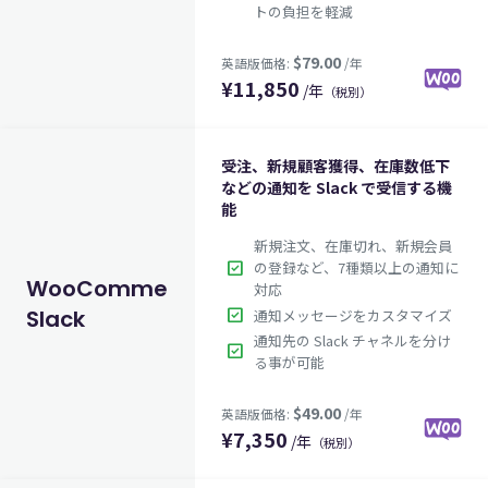
トの負担を軽減
¥
11,850
/年
（税別）
受注、新規顧客獲得、在庫数低下
などの通知を Slack で受信する機
能
新規注文、在庫切れ、新規会員
$99.00
英語版価格:
/年
check_box
の登録など、7種類以上の通知に
WooCommerce
対応
check_box
Slack
通知メッセージをカスタマイズ
通知先の Slack チャネルを分け
check_box
る事が可能
¥
7,350
/年
（税別）