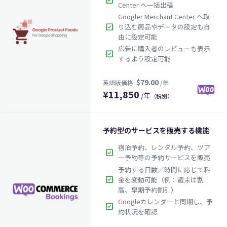
check_box
Center へ一括出稿
Googler Merchant Center へ取
check_box
り込む商品やデータの設定も自
由に設定可能
広告に購入者のレビューも表示
check_box
するよう設定可能
$79.00
英語版価格:
/年
¥
11,850
/年
（税別）
予約型のサービスを販売する機能
宿泊予約、レンタル予約、ツア
check_box
ー予約等の予約サービスを販売
予約する日数／時間に応じて料
check_box
金を変動可能（例：週末は割
高、早期予約割引）
Googleカレンダーと同期し、予
check_box
約状況を確認