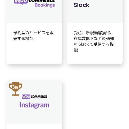
Slack
予約型のサービスを販
受注、新規顧客獲得、
売する機能
在庫数低下などの通知
を Slack で受信する機
能
trophy
3
位