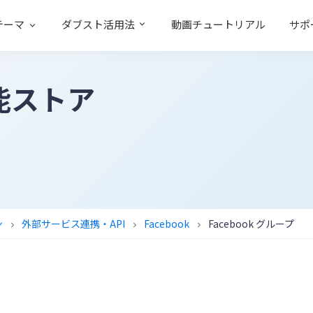
テーマ
ダブスト活用法
動画チュートリアル
サポ
能ストア
ン
外部サービス連携・API
Facebook
Facebook グループ
chevron_right
chevron_right
chevron_right