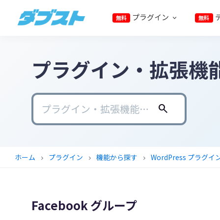
プ
メ
メ
フ
プラグイン
無料
無料
ラ
イ
イ
ッ
ダ
日
イ
ン
ン
タ
ブ
本
マ
コ
サ
ー
ス
ト
プラグイン・拡張機
の
リ
ン
イ
に
ス
ナ
テ
ド
ス
モ
ビ
ン
バ
キ
ー
ゲ
ツ
ー
ッ
search
ル
ー
に
に
プ
ビ
シ
ス
ス
ジ
ョ
キ
キ
ホーム
プラグイン
機能から探す
WordPress プラグイ
chevron_right
chevron_right
chevron_right
ネ
ン
ッ
ッ
ス
に
プ
プ
に
ス
Facebook グループ
武
キ
器