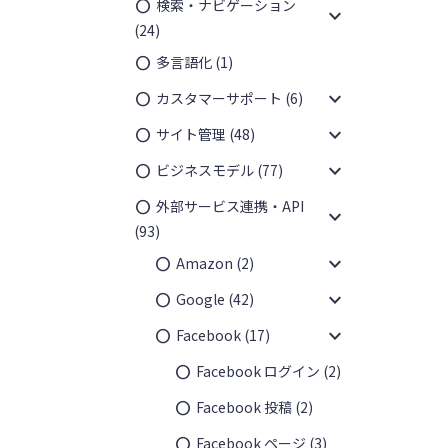
検索・ナビゲーション
expand_more
(24)
多言語化
(1)
expand_more
カスタマーサポート
(6)
expand_more
サイト管理
(48)
expand_more
ビジネスモデル
(77)
外部サービス連携・API
expand_more
(93)
expand_more
Amazon
(2)
expand_more
Google
(42)
expand_more
Facebook
(17)
Facebook ログイン
(2)
Facebook 投稿
(2)
Facebook ページ
(3)