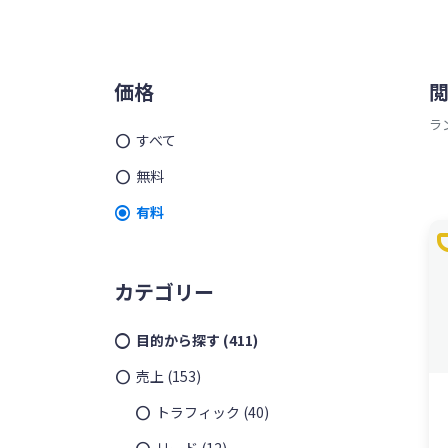
ッ
を
プ
す
メ
る
価格
イ
ラ
すべて
ン
無料
サ
有料
t
イ
ド
カテゴリー
バ
目的から探す
(411)
ー
売上
(153)
トラフィック
(40)
リード
(12)