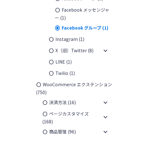
Facebook メッセンジャ
ー
(1)
Facebook グループ
(1)
Instagram
(1)
expand_more
X（旧）Twitter
(8)
LINE
(1)
Twilio
(1)
WooCommerce エクステンション
(750)
expand_more
決済方法
(16)
ページカスタマイズ
expand_more
(168)
expand_more
商品管理
(96)