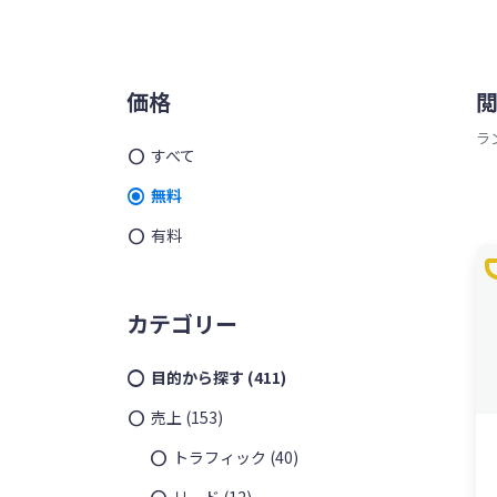
ッ
を
プ
す
メ
る
価格
イ
ラ
すべて
ン
無料
サ
有料
t
イ
ド
カテゴリー
バ
目的から探す
(411)
ー
売上
(153)
トラフィック
(40)
リード
(12)