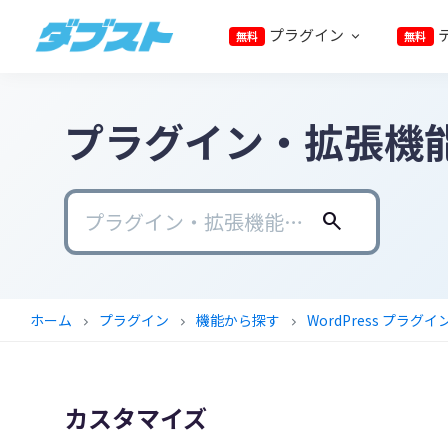
プ
メ
メ
フ
プラグイン
無料
無料
ラ
イ
イ
ッ
ダ
日
イ
ン
ン
タ
ブ
本
マ
コ
サ
ー
ス
ト
プラグイン・拡張機
の
リ
ン
イ
に
ス
ナ
テ
ド
ス
モ
ビ
ン
バ
キ
ー
ゲ
ツ
ー
ッ
search
ル
ー
に
に
プ
ビ
シ
ス
ス
ジ
ョ
キ
キ
ホーム
プラグイン
機能から探す
WordPress プラグイ
chevron_right
chevron_right
chevron_right
ネ
ン
ッ
ッ
ス
に
プ
プ
に
ス
カスタマイズ
武
キ
器