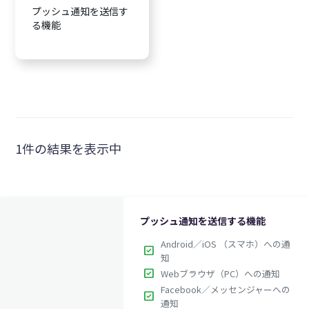
プッシュ通知を送信す
る機能
1件の結果を表示中
プッシュ通知を送信する機能
Android／iOS （スマホ）への通
check_box
知
check_box
Webブラウザ（PC）への通知
Facebook／メッセンジャーへの
check_box
通知