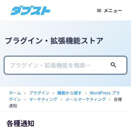
メ
メ
フ
メニュー
イ
イ
ッ
ダ
日
ン
ン
タ
ブ
本
コ
サ
ー
ス
ト
の
ン
イ
に
プラグイン・拡張機能ストア
ス
テ
ド
ス
モ
ン
バ
キ
ー
ツ
ー
ッ
search
ル
に
に
プ
ビ
ス
ス
ジ
キ
キ
ホーム
プラグイン
機能から探す
WordPress プラ
chevron_right
chevron_right
chevron_right
ネ
ッ
ッ
グイン
マーケティング
メールマーケティング
各種
chevron_right
chevron_right
chevron_right
ス
プ
プ
通知
に
各種通知
武
器