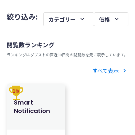
を
メ
絞り込み:
expand_more
expand_more
カテゴリー
価格
イ
ン
サ
閲覧数ランキング
イ
ランキングはダブストの直近30日間の閲覧数を元に表示しています。
ド
バ
chevron_right
すべて表示
ー
trophy
1
位
Smart
Notification