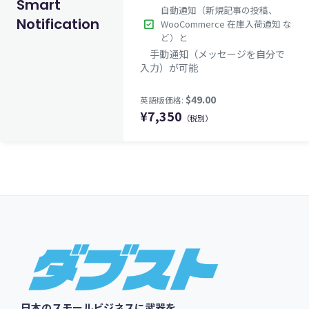
Smart
自動通知（新規記事の投稿、
Notification
check_box
WooCommerce 在庫入荷通知 な
ど）と
手動通知（メッセージを自分で
入力）が可能
¥
7,350
（税別）
$49.00
英語版価格:
Footer
日本のスモールビジネスに武器を