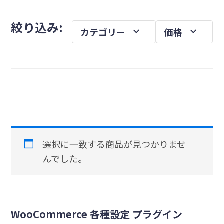
を
メ
絞り込み:
expand_more
expand_more
カテゴリー
価格
イ
ン
サ
イ
ド
バ
ー
選択に一致する商品が見つかりませ
んでした。
WooCommerce 各種設定 プラグイン