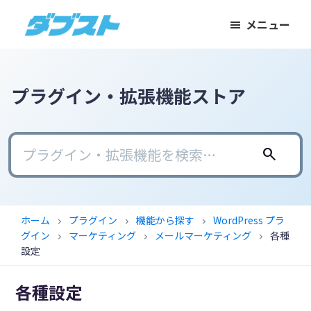
メ
メ
フ
メニュー
イ
イ
ッ
ダ
日
ン
ン
タ
ブ
本
コ
サ
ー
ス
ト
の
ン
イ
に
プラグイン・拡張機能ストア
ス
テ
ド
ス
モ
ン
バ
キ
ー
ツ
ー
ッ
search
ル
に
に
プ
ビ
ス
ス
ジ
キ
キ
ホーム
プラグイン
機能から探す
WordPress プラ
chevron_right
chevron_right
chevron_right
ネ
ッ
ッ
グイン
マーケティング
メールマーケティング
各種
chevron_right
chevron_right
chevron_right
ス
プ
プ
設定
に
各種設定
武
器