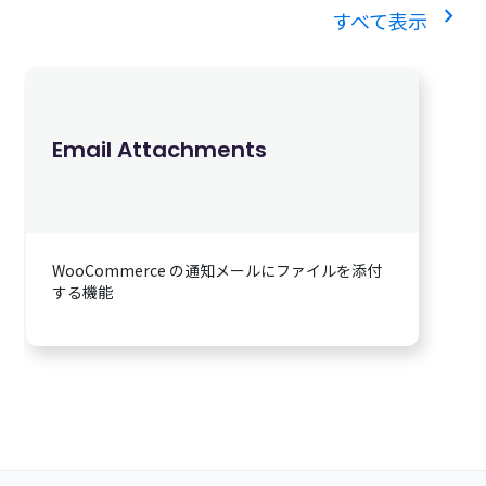
chevron_right
すべて表示
Email Attachments
WooCommerce の通知メールにファイルを添付
する機能