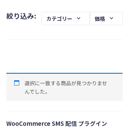
を
メ
絞り込み:
expand_more
expand_more
カテゴリー
価格
イ
ン
サ
イ
ド
バ
ー
選択に一致する商品が見つかりませ
んでした。
WooCommerce SMS 配信 プラグイン