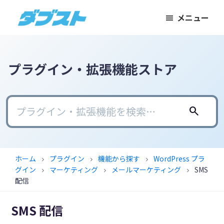
メ
メ
フ
メニュー
イ
イ
ッ
ダ
日
ン
ン
タ
ブ
本
コ
サ
ー
ス
ト
の
ン
イ
に
プラグイン・拡張機能ストア
ス
テ
ド
ス
モ
ン
バ
キ
ー
ツ
ー
ッ
search
ル
に
に
プ
ビ
ス
ス
ジ
キ
キ
ホーム
プラグイン
機能から探す
WordPress プラ
chevron_right
chevron_right
chevron_right
ネ
ッ
ッ
グイン
マーケティング
メールマーケティング
SMS
chevron_right
chevron_right
chevron_right
ス
プ
プ
配信
に
SMS 配信
武
器