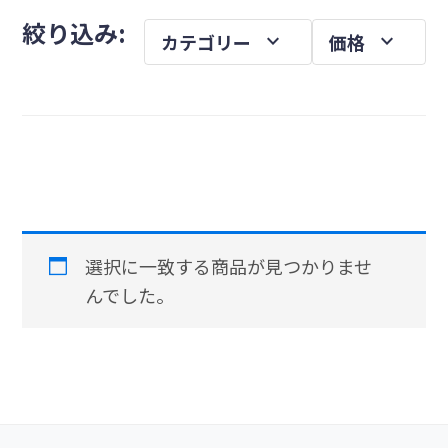
メ
を
絞り込み:
expand_more
expand_more
カテゴリー
価格
イ
ン
サ
イ
ド
バ
ー
選択に一致する商品が見つかりませ
んでした。