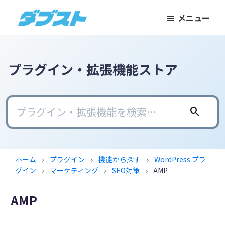
メ
メ
フ
メニュー
イ
イ
ッ
ダ
日
ン
ン
タ
ブ
本
コ
サ
ー
ス
ト
の
ン
イ
に
プラグイン・拡張機能ストア
ス
テ
ド
ス
モ
ン
バ
キ
ー
ツ
ー
ッ
search
ル
に
に
プ
ビ
ス
ス
ジ
キ
キ
ホーム
プラグイン
機能から探す
WordPress プラ
chevron_right
chevron_right
chevron_right
ネ
ッ
ッ
グイン
マーケティング
SEO対策
AMP
chevron_right
chevron_right
chevron_right
ス
プ
プ
に
AMP
武
器