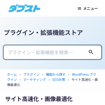
メ
メ
フ
メニュー
イ
イ
ッ
ダ
日
ン
ン
タ
ブ
本
コ
サ
ー
ス
ト
の
ン
イ
に
プラグイン・拡張機能ストア
ス
テ
ド
ス
モ
ン
バ
キ
ー
ツ
ー
ッ
search
ル
に
に
プ
ビ
ス
ス
ジ
キ
キ
ホーム
プラグイン
機能から探す
WordPress プラ
chevron_right
chevron_right
chevron_right
ネ
ッ
ッ
グイン
マーケティング
SEO対策
サイト高速化・画
chevron_right
chevron_right
chevron_right
ス
プ
プ
像最適化
に
サイト高速化・画像最適化
武
器