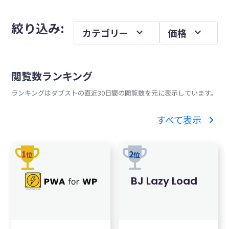
を
メ
絞り込み:
expand_more
expand_more
カテゴリー
価格
イ
ン
サ
閲覧数ランキング
イ
ランキングはダブストの直近30日間の閲覧数を元に表示しています。
ド
バ
chevron_right
すべて表示
ー
trophy
trophy
1
2
位
位
BJ Lazy Load