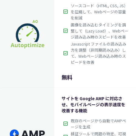
ソースコード（HTML, CSS, JS）
check_box
を圧縮して、Webページの容量
を削減
画像を読み込むタイミングを調
check_box
整して（Lazy Load）、Webペー
ジ読み込み時のスピードを改善
Javascript ファイルの読み込み
方を調整（非同期読み込み）し
check_box
て、Webページ読み込み時のス
ピードを改善
無料
サイトを Google AMP に対応さ
せ、モバイルページの表示速度を
改善する機能
既存のページから自動でAMPペ
check_box
ージを生成
検証ツールで問題の特定、可視