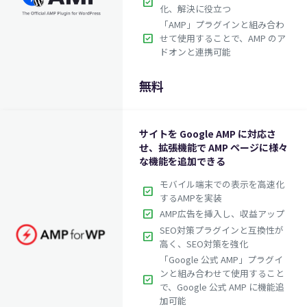
check_box
化、解決に役立つ
「AMP」プラグインと組み合わ
check_box
せて使用することで、AMP のア
ドオンと連携可能
無料
サイトを Google AMP に対応さ
せ、拡張機能で AMP ページに様々
な機能を追加できる
モバイル端末での表示を高速化
check_box
するAMPを実装
check_box
AMP広告を挿入し、収益アップ
SEO対策プラグインと互換性が
check_box
高く、SEO対策を強化
「Google 公式 AMP」プラグイ
ンと組み合わせて使用すること
check_box
で、Google 公式 AMP に機能追
加可能