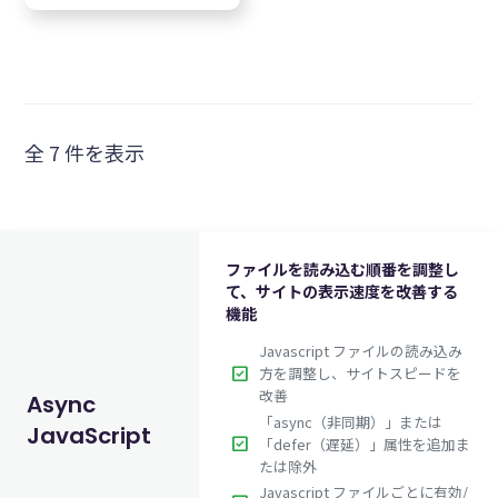
全 7 件を表示
ファイルを読み込む順番を調整し
て、サイトの表示速度を改善する
機能
Javascript ファイルの読み込み
check_box
方を調整し、サイトスピードを
改善
Async
「async（非同期）」または
JavaScript
check_box
「defer（遅延）」属性を追加ま
たは除外
Javascript ファイルごとに有効/