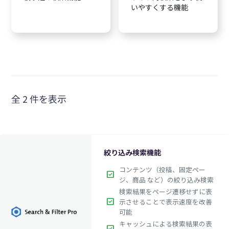
いやすくする機能
全 2 件を表示
絞り込み検索機能
コンテンツ（投稿、固定ペー
check_box
ジ、商品 など）の絞り込み検索
検索結果をページ遷移せずに表
check_box
示させることで表示速度を改善
可能
キャッシュによる検索結果の表
check_box