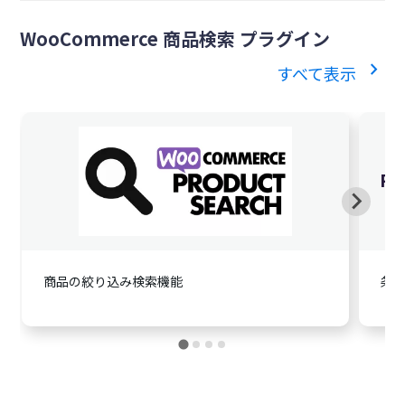
WooCommerce 商品検索 プラグイン
chevron_right
すべて表示
$119.90
英語版価格:
/年
Pr
商品の絞り込み検索機能
条