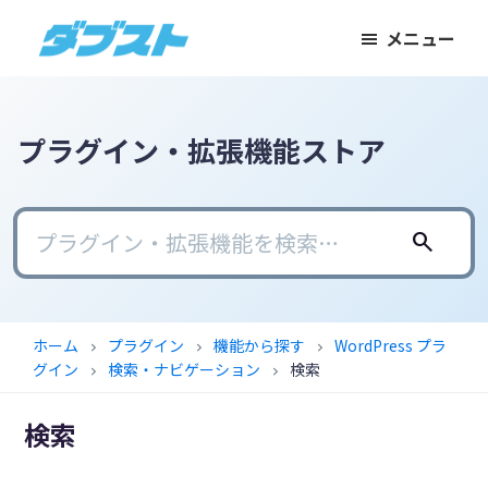
メ
メ
フ
メニュー
イ
イ
ッ
ダ
日
ン
ン
タ
ブ
本
コ
サ
ー
ス
ト
の
ン
イ
に
プラグイン・拡張機能ストア
ス
テ
ド
ス
モ
ン
バ
キ
ー
ツ
ー
ッ
search
ル
に
に
プ
ビ
ス
ス
ジ
キ
キ
ホーム
プラグイン
機能から探す
WordPress プラ
chevron_right
chevron_right
chevron_right
ネ
ッ
ッ
グイン
検索・ナビゲーション
検索
chevron_right
chevron_right
ス
プ
プ
に
検索
武
器