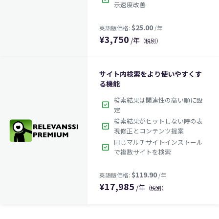
示速度改善
¥
3,750
/年
（税別）
サイト内検索をより使いやすくす
る機能
検索結果は関連性の高い順に設
$25.00
check_box
英語版価格:
/年
定
検索結果がヒットしない時の表
check_box
現修正とコンテンツ提案
同じマルチサイトインストール
check_box
で複数サイトを検索
¥
17,985
/年
（税別）