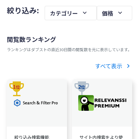
メ
を
絞り込み:
expand_more
expand_more
カテゴリー
価格
イ
ン
サ
閲覧数ランキング
イ
ランキングはダブストの直近30日間の閲覧数を元に表示しています。
ド
バ
chevron_right
すべて表示
ー
trophy
trophy
1
2
位
位
絞り込み検索機能
サイト内検索をより使