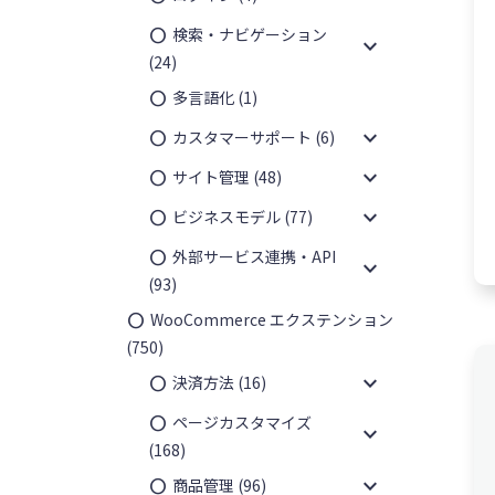
検索・ナビゲーション
expand_more
(24)
多言語化
(1)
¥
7,350
expand_more
カスタマーサポート
(6)
expand_more
サイト管理
(48)
expand_more
ビジネスモデル
(77)
外部サービス連携・API
expand_more
(93)
WooCommerce エクステンション
(750)
expand_more
決済方法
(16)
ページカスタマイズ
expand_more
(168)
expand_more
商品管理
(96)