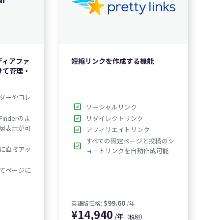
4,940
ディアファ
短縮リンクを作成する機能
けて管理・
ダーやコレ
check_box
ソーシャルリンク
check_box
nderのよ
リダイレクトリンク
層表示が可
check_box
アフィリエイトリンク
すべての固定ページと投稿のシ
check_box
に直接アッ
ョートリンクを自動作成可能
てページに
/年
（税別）