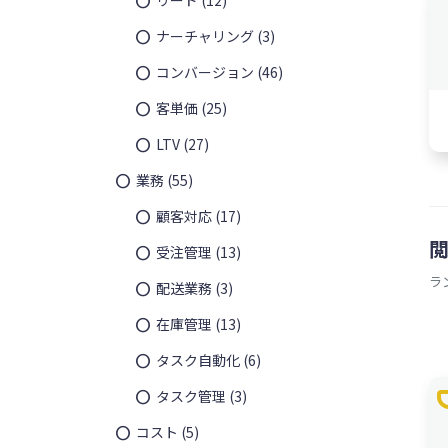
ナーチャリング
(3)
コンバージョン
(46)
客単価
(25)
LTV
(27)
業務
(55)
顧客対応
(17)
受注管理
(13)
ラ
配送業務
(3)
在庫管理
(13)
タスク自動化
(6)
t
タスク管理
(3)
コスト
(5)