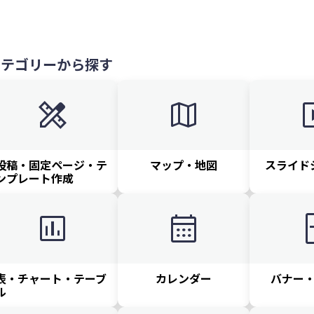
カテゴリーから探す
design_services
map
slid
投稿・固定ページ・テ
マップ・地図
スライド
ンプレート作成
insert_chart
calendar_month
ad_
表・チャート・テーブ
カレンダー
バナー
ル