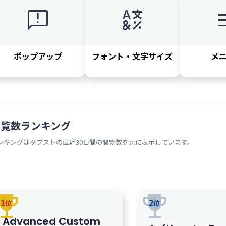
feedback
glyphs
m
ポップアップ
フォント・文字サイズ
メ
閲覧数ランキング
ンキングはダブストの直近30日間の閲覧数を元に表示しています。
rophy
trophy
1
2
位
位
Advanced Custom