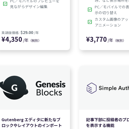
み、など表示場所を
PC／モバイルのプレビューを
check_box
見ながらデザイン編集
PC／モバイルでの
check_box
示の切り替え
カスタム画像のアッ
check_box
アニメーション
0
¥
5,850
¥
4
/年
/年
（税別）
（税別）
Gutenberg エディタに新たなブ
記事下部に投稿者のプ
$29.00
英語版価格:
/年
ロックやレイアウトのインポート
を表示する機能