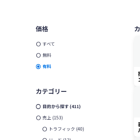
ッ
を
プ
す
メ
る
価格
イ
すべて
ン
無料
サ
有料
イ
ド
カテゴリー
バ
目的から探す
(411)
ー
売上
(153)
トラフィック
(40)
リード
(12)