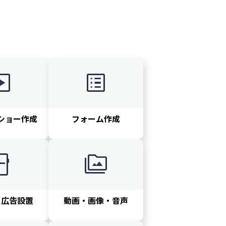
eshow
list_alt
ショー作成
フォーム作成
units
perm_media
・広告設置
動画・画像・音声