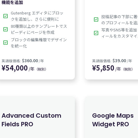
機能を追加
Gutenberg エディタにブロッ
check_box
投稿記事の下部に著
クを追加し、さらに便利に
check_box
のプロフィールを追
80種類以上のテンプレートでス
check_box
写真やSNS等を追
ピーディにページを作成
check_box
ィールをカスタマイ
¥
7,350
¥
7
ブロックの編集権限でデザイン
check_box
を統一化
/年
/年
（税別）
（税別）
Advanced Custom
Google Maps
Fields PRO
Widget PRO