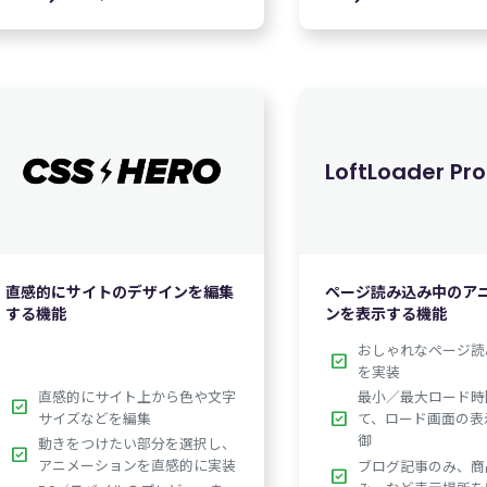
¥
3,770
¥
5
LoftLoader Pro
$89.00
英語版価格:
/年
英語版価格
直感的にサイトのデザインを編集
ページ読み込み中のア
する機能
ンを表示する機能
おしゃれなページ読
check_box
を実装
直感的にサイト上から色や文字
最小／最大ロード時
check_box
check_box
サイズなどを編集
て、ロード画面の表
御
動きをつけたい部分を選択し、
check_box
アニメーションを直感的に実装
ブログ記事のみ、商
check_box