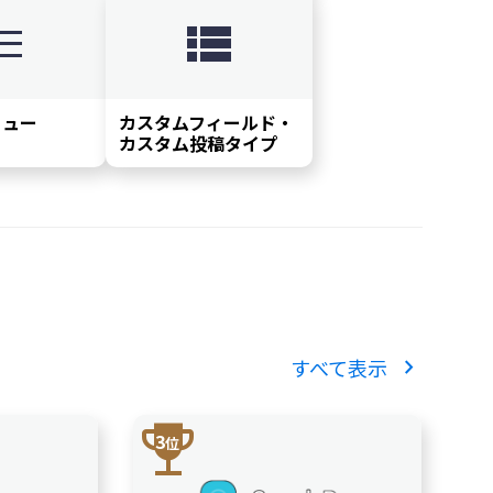
enu
lists
ニュー
カスタムフィールド・
カスタム投稿タイプ
chevron_right
すべて表示
trophy
3
位