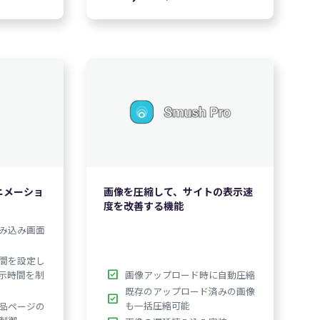
,400
$39.00
$99.60
:
英語版価格:
/年
ニメーショ
画像を圧縮して、サイトの表示速
度を改善する機能
み込み画面
間を設定し
check_box
画像アップロード時に自動圧縮
示時間を制
既存のアップロード済みの画像
check_box
も一括圧縮可能
品ページの