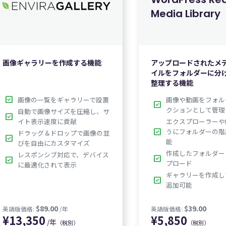
Media Library
0
¥
5,850
¥
1
画像ギャラリーを作成する機能
アップロードされたメ
イルをフォルダーに分
整理する機能
check_box
画像の一覧をギャラリーで設置
画像や動画をフォル
check_box
クションとして管理
自動で画像サイズを圧縮し、サ
check_box
イト表示速度に貢献
エクスプローラーやFi
check_box
うにフォルダーの階
ドラッグ＆ドロップで画像の並
check_box
能
びを自由にカスタマイズ
作成したフォルダー
レスポンシブ対応で、デバイス
check_box
check_box
プロード
に最適化されて表示
ギャラリーを作成し
check_box
追加可能
/年
（税別）
（税別）