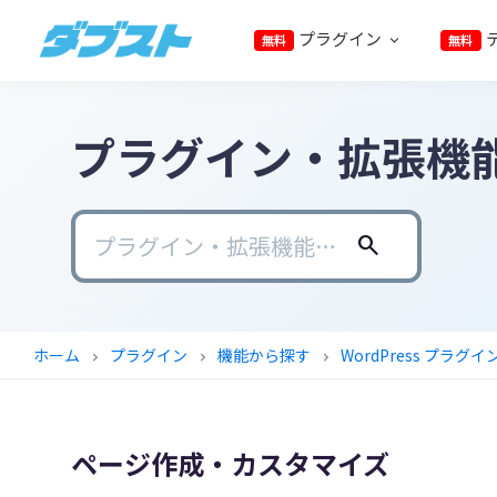
プ
メ
メ
フ
プラグイン
無料
無料
ラ
イ
イ
ッ
ダ
日
イ
ン
ン
タ
ブ
本
マ
コ
サ
ー
ス
ト
プラグイン・拡張機
の
リ
ン
イ
に
ス
ナ
テ
ド
ス
モ
ビ
ン
バ
キ
ー
ゲ
ツ
ー
ッ
search
ル
ー
に
に
プ
ビ
シ
ス
ス
ジ
ョ
キ
キ
ホーム
プラグイン
機能から探す
WordPress プラグイ
chevron_right
chevron_right
chevron_right
ネ
ン
ッ
ッ
ス
に
プ
プ
に
ス
ページ作成・カスタマイズ
武
キ
器