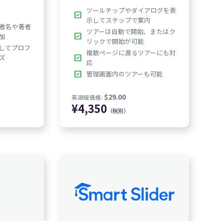
ツールチップやダイアログを表
check_box
示してステップで案内
者名や著者
ツアーは自動で開始、またはク
check_box
加
リックで開始が可能
加してプロフ
複数ページに渡るツアーにも対
check_box
ズ
,350
応
check_box
管理画面内のツアーも可能
（税別）