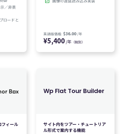
制御
check_box
画像の遅延読み込み実装
表示／非表
プロードと
,350
/年
（税別）
Wp Flat Tour Builder
ロフィール
サイト内をツアー・チュートリア
$36.00
英語版価格:
/年
ル形式で案内する機能