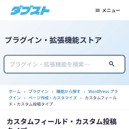
メ
メ
フ
メニュー
イ
イ
ッ
ダ
日
ン
ン
タ
ブ
本
コ
サ
ー
ス
ト
の
ン
イ
に
プラグイン・拡張機能ストア
ス
テ
ド
ス
モ
ン
バ
キ
ー
ツ
ー
ッ
search
ル
に
に
プ
ビ
ス
ス
ジ
キ
キ
ホーム
プラグイン
機能から探す
WordPress プラ
chevron_right
chevron_right
chevron_right
ネ
ッ
ッ
グイン
ページ作成・カスタマイズ
カスタムフィール
chevron_right
chevron_right
ス
プ
プ
ド・カスタム投稿タイプ
に
カスタムフィールド・カスタム投稿
武
器