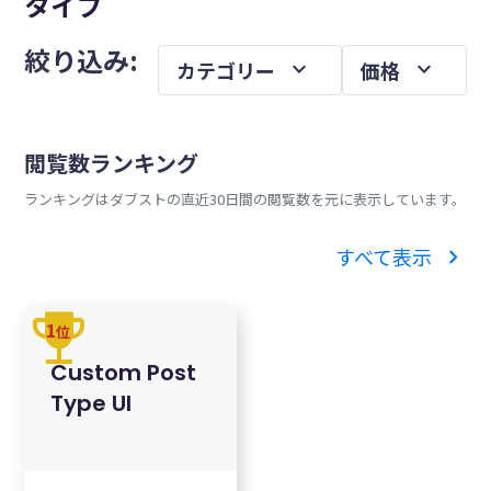
タイプ
を
メ
絞り込み:
expand_more
expand_more
カテゴリー
価格
イ
ン
サ
閲覧数ランキング
イ
ランキングはダブストの直近30日間の閲覧数を元に表示しています。
ド
バ
chevron_right
すべて表示
ー
trophy
1
位
Custom Post
Type UI