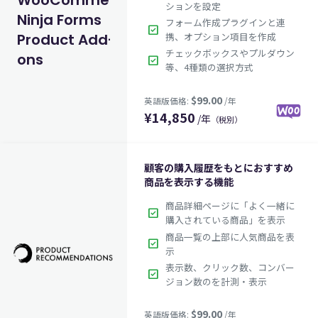
ションを設定
Ninja Forms
フォーム作成プラグインと連
check_box
Product Add-
携、オプション項目を作成
チェックボックスやプルダウン
ons
check_box
等、4種類の選択方式
¥
14,850
/年
（税別）
顧客の購入履歴をもとにおすすめ
$119.00
英語版価格:
/年
商品を表示する機能
商品詳細ページに「よく一緒に
check_box
購入されている商品」を表示
商品一覧の上部に人気商品を表
check_box
示
表示数、クリック数、コンバー
check_box
ジョン数のを計測・表示