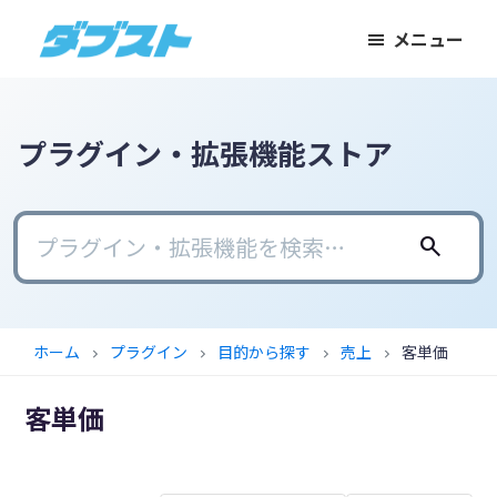
メ
メ
フ
メニュー
イ
イ
ッ
ダ
日
ン
ン
タ
ブ
本
コ
サ
ー
ス
ト
の
ン
イ
に
プラグイン・拡張機能ストア
ス
テ
ド
ス
モ
ン
バ
キ
ー
ツ
ー
ッ
search
ル
に
に
プ
ビ
ス
ス
ジ
キ
キ
ホーム
プラグイン
目的から探す
売上
客単価
chevron_right
chevron_right
chevron_right
chevron_right
ネ
ッ
ッ
ス
プ
プ
客単価
に
武
器