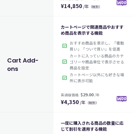
¥
14,850
/年
（税別）
カートページで関連商品やおすす
め商品を表示する機能
おすすめ商品を表示し、「衝動
check_box
$99.00
英語版価格:
/年
買い」「ついで買い」を促進
カートに入っている商品のカテ
Cart Add-
check_box
ゴリーや商品単位で表示させる
ons
商品を設定
カートページ以外にも好きな場
check_box
所に表示可能
¥
4,350
/年
（税別）
一度に購入される商品の数量に応
じて割引を適用する機能