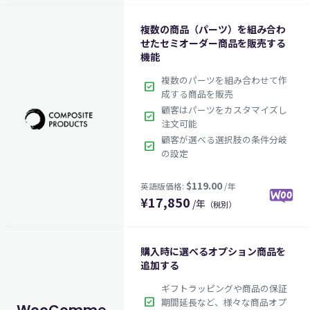
$49.00
英語版価格:
/年
複数の商品（パーツ）を組み合わ
せたセミオーダー商品を販売する
機能
複数のパーツを組み合わせて作
check_box
成する商品を販売
顧客はパーツをカスタマイズし
check_box
注文可能
顧客が選べる選択肢の条件分岐
check_box
の設定
¥
17,850
/年
（税別）
$79.00
英語版価格:
/年
購入時に選べるオプション商品を
追加する
ギフトラッピングや商品の保証
check_box
期間延長など、様々な商品オプ
WooCommerce