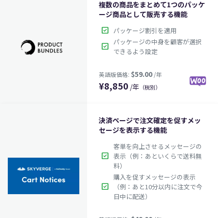
複数の商品をまとめて1つのパッケ
ージ商品として販売する機能
check_box
パッケージ割引を適用
パッケージの中身を顧客が選択
check_box
$29.00
英語版価格:
/年
できるよう設定
¥
8,850
/年
（税別）
決済ページで注文確定を促すメッ
セージを表示する機能
客単を向上させるメッセージの
check_box
表示（例：あといくらで送料無
料）
購入を促すメッセージの表示
$59.00
英語版価格:
/年
check_box
（例：あと10分以内に注文で今
日中に配送）