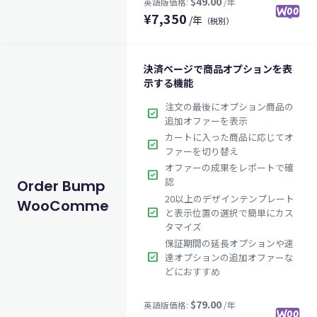
¥
7,350
/年
（税別）
決済ページで商品オプションを表
示する機能
注文の最後にオプション商品の
check_box
追加オファーを表示
カートに入った商品に応じてオ
check_box
ファーを切り替え
オファーの成果をレポートで確
check_box
$49.00
英語版価格:
/年
認
Order Bump for
20以上のデザインテンプレート
WooCommerce
check_box
と表示位置の選択で簡単にカス
タマイズ
保証期間の延長オプションや速
check_box
達オプションの追加オファーな
どにおすすめ