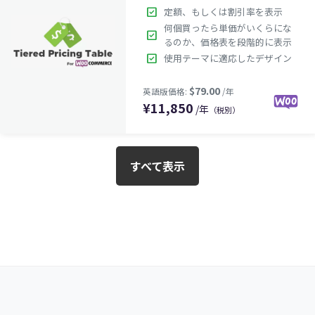
check_box
定額、もしくは割引率を表示
何個買ったら単価がいくらにな
$99.00
英語版価格:
/年
check_box
るのか、価格表を段階的に表示
check_box
使用テーマに適応したデザイン
¥
11,850
/年
（税別）
すべて表示
$29.00
英語版価格:
/年