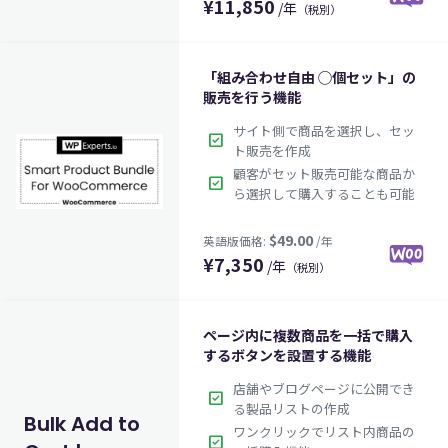
¥
11,850
/年
（税別）
「組み合わせ自由 ◯個セット」の
販売を行う機能
サイト側で商品を選択し、セッ
check_box
ト販売を作成
顧客がセット販売可能な商品か
check_box
ら選択して購入することも可能
¥
7,350
/年
（税別）
$79.00
英語版価格:
/年
ページ内に複数商品を一括で購入
するボタンを設置する機能
店舗やブログページに公開でき
check_box
る製品リストの作成
Bulk Add to
ワンクリックでリスト内商品の
check_box