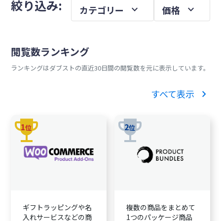
メ
絞り込み:
expand_more
expand_more
カテゴリー
価格
を
イ
ン
サ
閲覧数ランキング
イ
ランキングはダブストの直近30日間の閲覧数を元に表示しています。
ド
バ
chevron_right
すべて表示
ー
trophy
trophy
1
2
位
位
ギフトラッピングや名
複数の商品をまとめて
入れサービスなどの商
1つのパッケージ商品