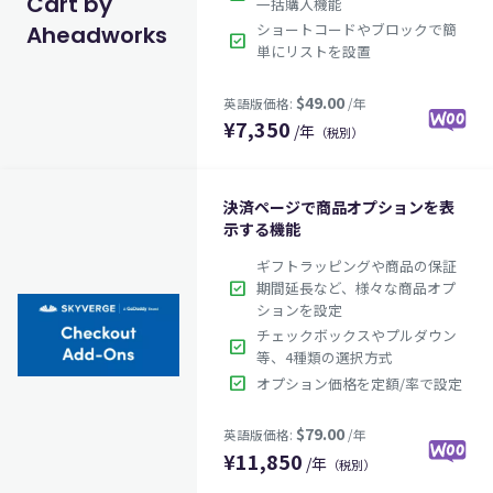
Cart by
一括購入機能
ショートコードやブロックで簡
Aheadworks
check_box
単にリストを設置
¥
7,350
$49.00
英語版価格:
/年
/年
（税別）
決済ページで商品オプションを表
示する機能
ギフトラッピングや商品の保証
check_box
期間延長など、様々な商品オプ
ションを設定
チェックボックスやプルダウン
check_box
等、4種類の選択方式
check_box
オプション価格を定額/率で設定
¥
11,850
/年
（税別）