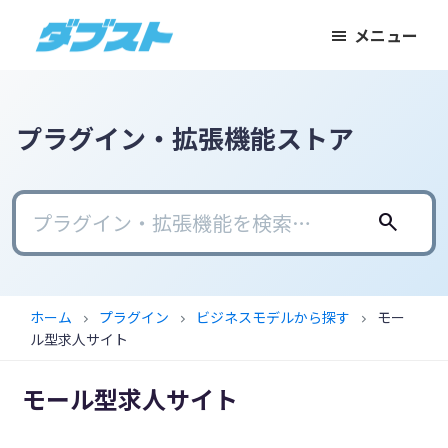
メ
メ
フ
メニュー
イ
イ
ッ
ダ
日
ン
ン
タ
ブ
本
コ
サ
ー
ス
ト
の
ン
イ
に
プラグイン・拡張機能ストア
ス
テ
ド
ス
モ
ン
バ
キ
ー
ツ
ー
ッ
search
ル
に
に
プ
ビ
ス
ス
ジ
キ
キ
ホーム
プラグイン
ビジネスモデルから探す
モー
chevron_right
chevron_right
chevron_right
ネ
ッ
ッ
ル型求人サイト
ス
プ
プ
に
モール型求人サイト
武
器