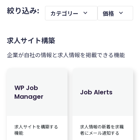
メ
を
絞り込み:
expand_more
expand_more
カテゴリー
価格
イ
ン
サ
求人サイト構築
イ
ド
企業が自社の情報と求人情報を掲載できる機能
バ
ー
WP Job
Job Alerts
Manager
求人サイトを構築する
求人情報の新着を求職
機能
者にメール通知する