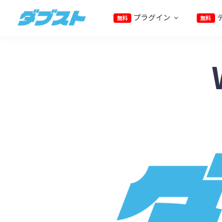
プ
メ
フ
プラグイン
無料
無料
ラ
イ
ッ
ダ
日
イ
ン
タ
ブ
本
マ
コ
ー
ス
ト
の
リ
ン
に
ス
ナ
テ
ス
モ
ビ
ン
キ
ー
ゲ
ツ
ッ
ル
ー
に
プ
ビ
シ
ス
ジ
ョ
キ
ネ
ン
ッ
ス
に
プ
に
ス
武
キ
器