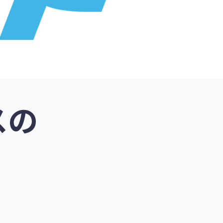
スの
プ構築
自社求人サイト
イト
レビュー・比較サイト
売
卸売りサイト
ロー