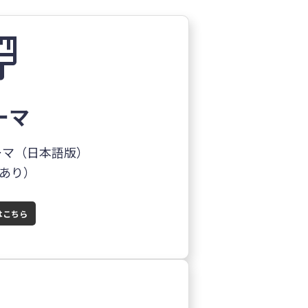
_paint
ーマ
ーマ（日本語版）
あり）
はこちら