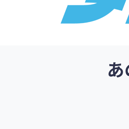
ッ
を
プ
す
る
あ
人サイト
オークションサ
ー・比較サイト
フリマサ
ルビジネス・実店舗向け