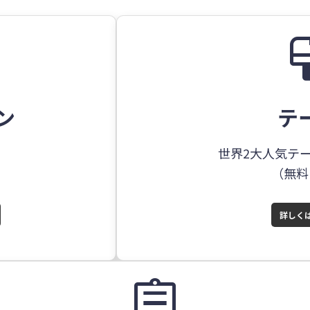
format
ン
テ
世界2大人気テ
）
（無料
詳しく
assignment