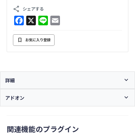
share
シェアする
Ninja Forms
F
X
Li
E
a
n
m
c
e
ai
bookmark
お気に入り登録
会員登録詳細
e
l
b
ログイン
o
o
expand_more
詳細
k
WooCommerce
expand_more
アドオン
会員登録詳細
関連機能のプラグイン
ログイン