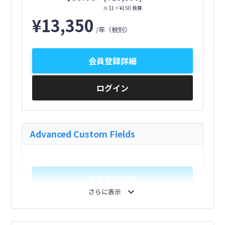
※ $1 = ¥150 換算
¥
13,350
/年
（税別）
会員登録詳細
ログイン
Advanced Custom Fields
会員登録詳細
expand_more
さらに表示
ログイン