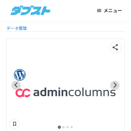
メ
フ
メニュー
イ
ッ
ダ
日
ン
タ
ブ
データ管理
本
コ
ー
ス
ト
の
ン
に
ス
テ
ス
share
モ
ン
キ
ー
ツ
ッ
ル
に
プ
ビ
ス
ジ
キ
ネ
ッ
ス
プ
可
に
武
bookmark
器