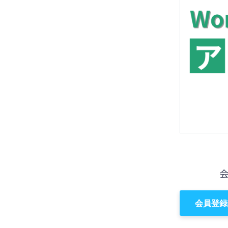
ッ
を
プ
す
る
会員登録