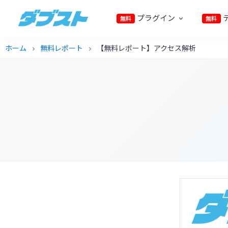
プ
メ
フ
プラグイン
無料
無料
ラ
イ
ッ
ダ
日
イ
ン
タ
ブ
ホーム
無料レポート
【無料レポート】アクセス解析
本
マ
コ
ー
chevron_right
chevron_right
ス
ト
の
リ
ン
に
ス
ナ
テ
ス
モ
ビ
ン
キ
ー
ゲ
ツ
ッ
ル
ー
に
プ
ビ
シ
ス
ジ
ョ
キ
ネ
ン
ッ
ス
に
プ
に
ス
武
キ
器