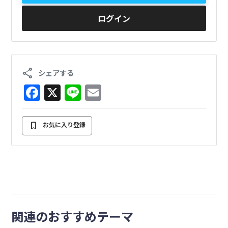
ログイン
share
シェアする
F
X
Li
E
a
n
m
c
e
ai
bookmark
お気に入り登録
e
l
b
o
o
k
関連のおすすめテーマ