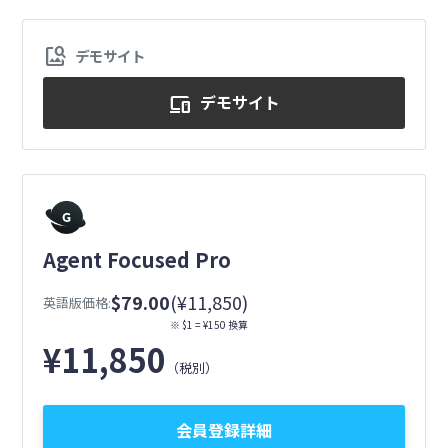
image_search
デモサイト
デモサイト
devices
Agent Focused Pro
$79.00
(¥11,850)
英語版価格:
※ $1 = ¥150 換算
¥
11,850
（税別）
会員登録詳細