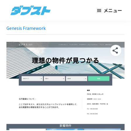
メ
フ
メニュー
イ
ッ
ダ
日
ン
タ
ブ
Genesis Framework
本
コ
ー
ス
ト
の
ン
に
ス
テ
ス
share
モ
ン
キ
ー
ツ
ッ
ル
に
プ
ビ
ス
ジ
キ
ネ
ッ
ス
プ
に
武
器