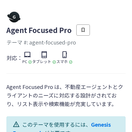
を
Agent Focused Pro
bookmark
テーマ #: agent-focused-pro
laptop_mac
tablet_mac
phone_iphone
対応：
PC
タブレット
スマホ
check_circle
check_circle
check_circle
Agent Focused Pro は、不動産エージェントとク
ライアントのニーズに対応する設計がされてお
り、リスト表示や検索機能が充実しています。
warning
このテーマを使用するには、
Genesis