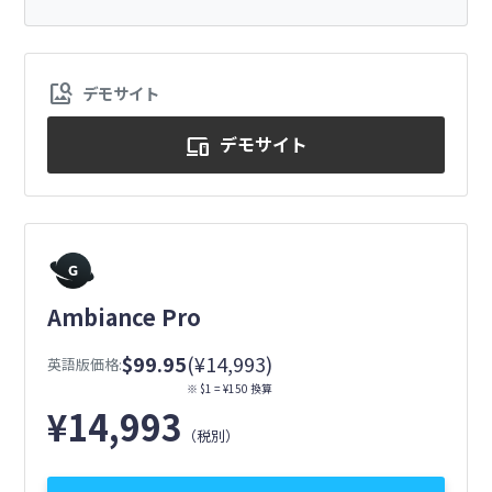
image_search
デモサイト
デモサイト
devices
Ambiance Pro
$99.95
(¥14,993)
英語版価格:
※ $1 = ¥150 換算
¥
14,993
（税別）