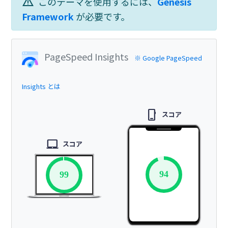
warning
このテーマを使用するには、
Genesis
Framework
が必要です。
PageSpeed Insights
※ Google PageSpeed
Insights とは
phone_iphone
スコア
laptop_mac
スコア
94
99