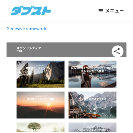
メ
フ
メニュー
イ
ッ
ダ
日
ン
タ
ブ
Genesis Framework
本
コ
ー
ス
ト
の
ン
に
ス
テ
ス
share
モ
ン
キ
ー
ツ
ッ
ル
に
プ
ビ
ス
ジ
キ
ネ
ッ
ス
プ
に
武
器