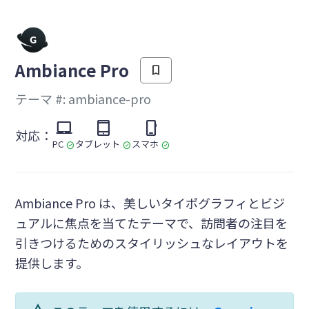
を
Ambiance Pro
bookmark
テーマ #: ambiance-pro
laptop_mac
tablet_mac
phone_iphone
対応：
PC
タブレット
スマホ
check_circle
check_circle
check_circle
Ambiance Pro は、美しいタイポグラフィとビジ
ュアルに焦点を当てたテーマで、訪問者の注目を
引きつけるためのスタイリッシュなレイアウトを
提供します。