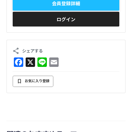
会員登録詳細
ログイン
share
シェアする
F
X
Li
E
a
n
m
c
e
ai
bookmark
お気に入り登録
e
l
b
o
o
k