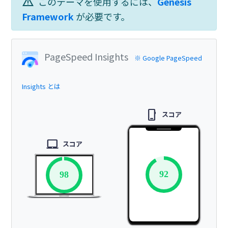
warning
このテーマを使用するには、
Genesis
Framework
が必要です。
PageSpeed Insights
※ Google PageSpeed
Insights とは
phone_iphone
スコア
laptop_mac
スコア
92
98