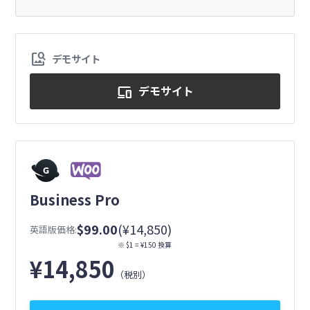
image_search
デモサイト
デモサイト
devices
Business Pro
$99.00
(¥14,850)
英語版価格:
※ $1 = ¥150 換算
¥
14,850
（税別）