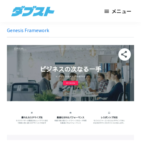
メ
フ
メニュー
イ
ッ
ダ
日
ン
タ
ブ
Genesis Framework
本
コ
ー
ス
ト
の
ン
に
ス
テ
ス
share
モ
ン
キ
ー
ツ
ッ
ル
に
プ
ビ
ス
ジ
キ
ネ
ッ
ス
プ
に
武
器