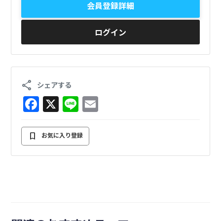
会員登録詳細
ログイン
share
シェアする
F
X
Li
E
a
n
m
c
e
ai
bookmark
お気に入り登録
e
l
b
o
o
k