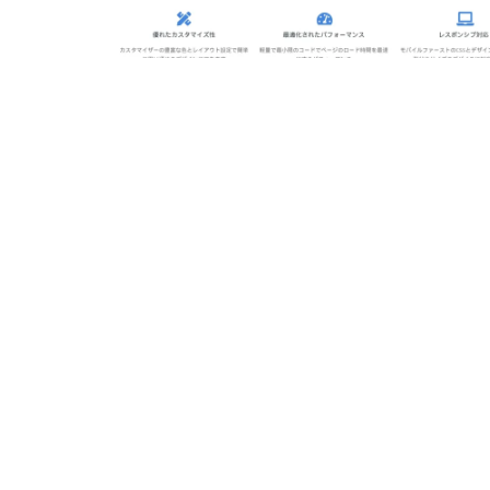
ッ
を
プ
す
る