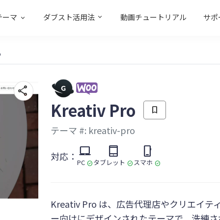
テーマ
ダブスト活用法
動画チュートリアル
サポ
o
share
Kreativ Pro
bookmark
テーマ #: kreativ-pro
laptop_mac
tablet_mac
phone_iphone
対応：
PC
タブレット
スマホ
check_circle
check_circle
check_circle
Kreativ Pro は、広告代理店やクリエ
ー向けにデザインされたテーマで、洗練さ