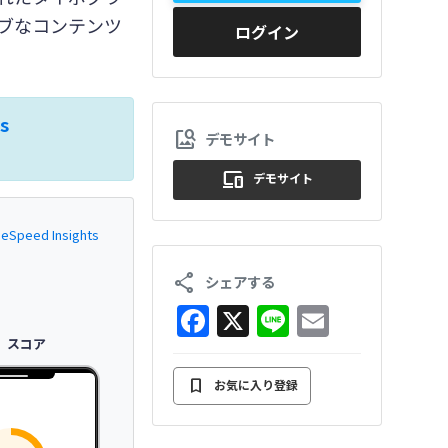
ブなコンテンツ
ログイン
s
image_search
デモサイト
devices
デモサイト
eSpeed Insights
share
シェアする
F
X
Li
E
a
n
m
スコア
c
e
ai
bookmark
お気に入り登録
e
l