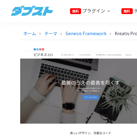
プ
メ
フ
プラグイン
無料
無料
ラ
イ
ッ
ダ
日
イ
ン
タ
ブ
本
マ
コ
ー
ス
ホーム
テーマ
Genesis Framework
Kreativ Pr
chevron_right
chevron_right
chevron_right
ト
の
リ
ン
に
ス
ナ
テ
ス
モ
ビ
ン
キ
ー
ゲ
ツ
ッ
ル
ー
に
プ
ビ
シ
ス
ジ
ョ
キ
ネ
ン
ッ
ス
に
プ
に
ス
武
キ
器