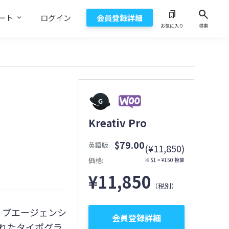
search
bookmarks
ート
ログイン
会員登録詳細
お気に入り
検索
Kreativ Pro
$79.00
英語版
(¥11,850)
価格:
※ $1 = ¥150 換算
¥
11,850
（税別）
イティブエージェンシ
会員登録詳細
れたタイポグラ