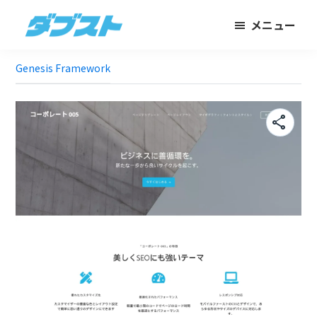
メ
フ
メニュー
イ
ッ
ダ
日
ン
タ
ブ
Genesis Framework
本
コ
ー
ス
ト
の
ン
に
ス
テ
ス
share
モ
ン
キ
ー
ツ
ッ
ル
に
プ
ビ
ス
ジ
キ
ネ
ッ
ス
プ
に
武
器