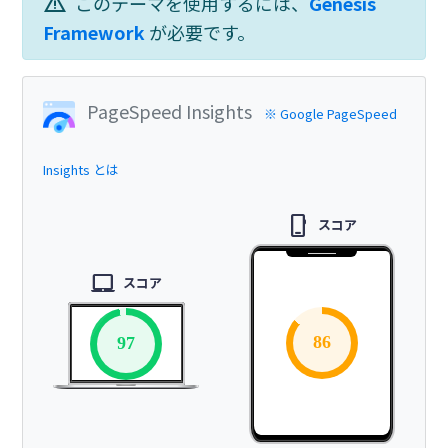
warning
このテーマを使用するには、
Genesis
Framework
が必要です。
PageSpeed Insights
※ Google PageSpeed
Insights とは
phone_iphone
スコア
laptop_mac
スコア
86
97