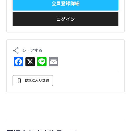
会員登録詳細
ログイン
share
シェアする
F
X
Li
E
a
n
m
c
e
ai
bookmark
お気に入り登録
e
l
b
o
o
k