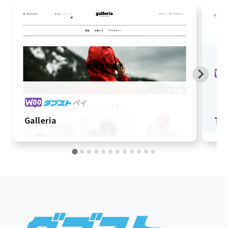
Galleria
To
Footer