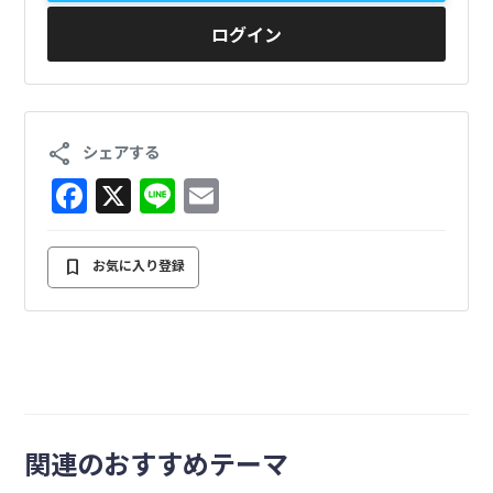
ログイン
share
シェアする
F
X
Li
E
a
n
m
c
e
ai
bookmark
お気に入り登録
e
l
b
o
o
k
関連のおすすめテーマ