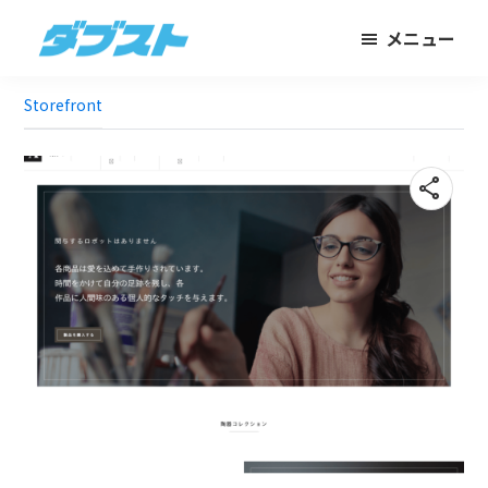
メ
フ
メニュー
イ
ッ
ダ
日
ン
タ
ブ
Storefront
本
コ
ー
ス
ト
の
ン
に
ス
テ
ス
share
モ
ン
キ
ー
ツ
ッ
ル
に
プ
ビ
ス
ジ
キ
ネ
ッ
ス
プ
に
武
器