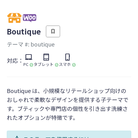
を
Boutique
bookmark
テーマ #: boutique
laptop_mac
tablet_mac
phone_iphone
対応：
PC
タブレット
スマホ
check_circle
check_circle
check_circle
Boutique は、小規模なリテールショップ向けの
おしゃれで柔軟なデザインを提供する子テーマで
す。ブティックや専門店の個性を引き出す洗練さ
れたオプションが特徴です。