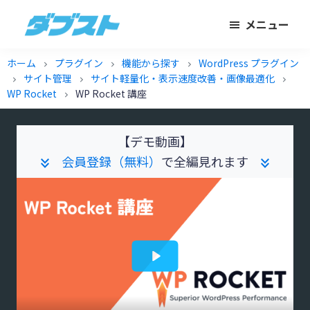
メ
フ
メニュー
イ
ッ
ダ
日
ン
タ
ブ
ホーム
プラグイン
機能から探す
WordPress プラグイン
chevron_right
chevron_right
chevron_right
本
コ
ー
ス
サイト管理
サイト軽量化・表示速度改善・画像最適化
chevron_right
chevron_right
chevron_right
ト
の
ン
に
WP Rocket
WP Rocket 講座
chevron_right
ス
テ
ス
モ
ン
キ
【デモ動画】
ー
ツ
ッ
会員登録（無料）
で全編見れます
keyboard_double_arrow_down
keyboard_double_arrow_down
ル
に
プ
ビ
ス
ジ
キ
ネ
ッ
ス
プ
に
武
器