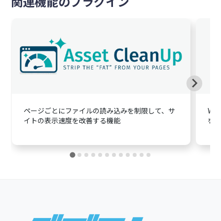
関連機能のプラグイン
Pull to Refresh
$29.00
(¥4,350)
英語版価格:
/年
※ $1 = ¥150 換算
¥
4,350
/年
（税別）
ページごとにファイルの読み込みを制限して、サ
Wo
会員登録詳細
イトの表示速度を改善する機能
を
ログイン
Loading Icon Library
Footer
$29.00
(¥4,350)
英語版価格:
/年