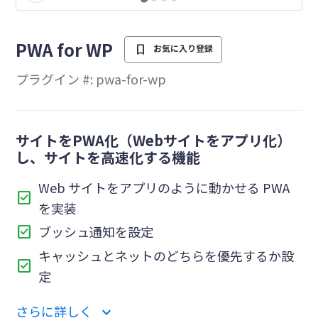
を
PWA for WP
bookmark
お気に入り登録
プラグイン #: pwa-for-wp
サイトをPWA化（Webサイトをアプリ化）
し、サイトを高速化する機能
Web サイトをアプリのように動かせる PWA
check_box
を実装
check_box
ブッシュ通知を設定
キャッシュとネットのどちらを優先するか設
check_box
定
さらに詳しく
expand_more