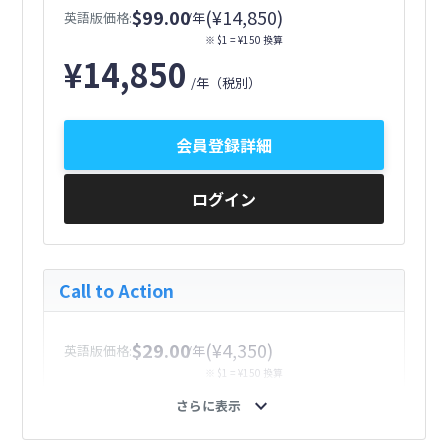
$99.00
(¥14,850)
英語版価格:
/年
※ $1 = ¥150 換算
¥
14,850
/年
（税別）
会員登録詳細
ログイン
Call to Action
$29.00
(¥4,350)
英語版価格:
/年
※ $1 = ¥150 換算
¥
4,350
expand_more
さらに表示
/年
（税別）