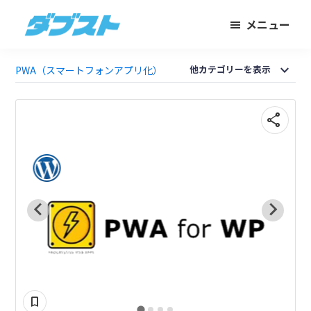
メ
フ
メニュー
イ
ッ
ダ
日
ン
タ
ブ
本
expand_more
コ
ー
他カテゴリーを表示
PWA（スマートフォンアプリ化）
ス
ト
の
ン
に
ス
テ
ス
share
モ
ン
キ
ー
ツ
ッ
ル
に
プ
ビ
ス
ジ
キ
ネ
ッ
ス
プ
に
武
bookmark
器