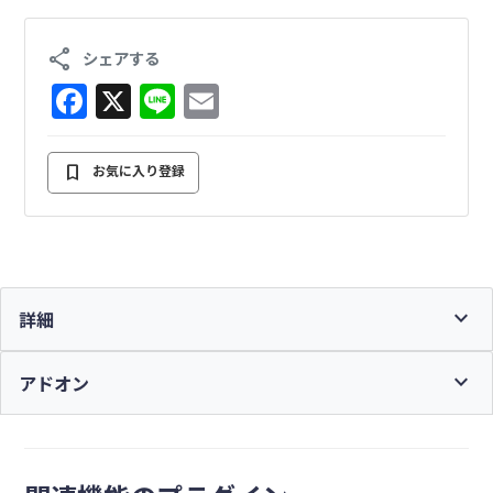
会員登録詳細
share
シェアする
F
X
Li
E
ログイン
a
n
m
c
e
ai
bookmark
お気に入り登録
Data Analytics
e
l
b
$29.00
(¥4,350)
英語版価格:
/年
o
※ $1 = ¥150 換算
o
¥
4,350
expand_more
詳細
/年
（税別）
k
expand_more
アドオン
会員登録詳細
ログイン