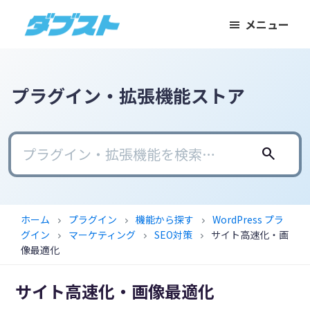
メ
メ
フ
メニュー
イ
イ
ッ
ダ
日
ン
ン
タ
ブ
本
コ
サ
ー
ス
ト
の
ン
イ
に
プラグイン・拡張機能ストア
ス
テ
ド
ス
モ
ン
バ
キ
ー
ツ
ー
ッ
search
ル
に
に
プ
ビ
ス
ス
ジ
キ
キ
ホーム
プラグイン
機能から探す
WordPress プラ
chevron_right
chevron_right
chevron_right
ネ
ッ
ッ
グイン
マーケティング
SEO対策
サイト高速化・画
chevron_right
chevron_right
chevron_right
ス
プ
プ
像最適化
に
サイト高速化・画像最適化
武
器