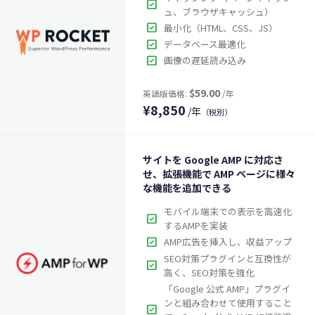
check_box
ュ、ブラウザキャッシュ）
check_box
最小化（HTML、CSS、JS）
check_box
データベース最適化
check_box
画像の遅延読み込み
¥
8,850
/年
（税別）
サイトを Google AMP に対応さ
せ、拡張機能で AMP ページに様々
な機能を追加できる
$36.00
モバイル端末での表示を高速化
英語版価格:
/年
check_box
するAMPを実装
check_box
AMP広告を挿入し、収益アップ
SEO対策プラグインと互換性が
check_box
高く、SEO対策を強化
「Google 公式 AMP」プラグイ
ンと組み合わせて使用すること
check_box