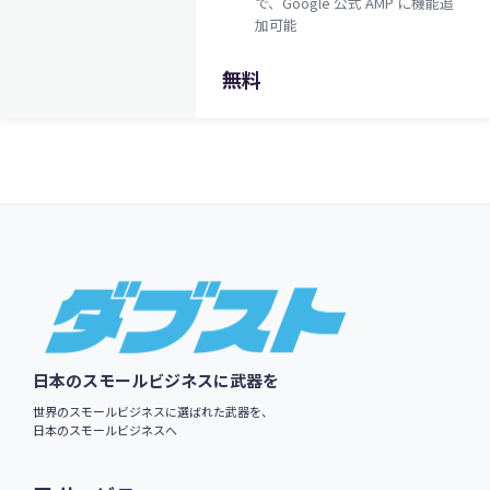
で、Google 公式 AMP に機能追
加可能
無料
$59.00
英語版価格:
/年
Footer
日本のスモールビジネスに武器を
世界のスモールビジネスに選ばれた武器を、
日本のスモールビジネスへ