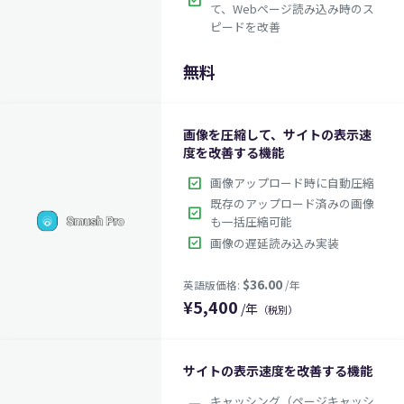
check_box
て、Webページ読み込み時のス
ピードを改善
$49.00
英語版価格:
/年
無料
画像を圧縮して、サイトの表示速
度を改善する機能
check_box
画像アップロード時に自動圧縮
既存のアップロード済みの画像
check_box
も一括圧縮可能
check_box
画像の遅延読み込み実装
¥
5,400
/年
（税別）
サイトの表示速度を改善する機能
キャッシング（ページキャッシ