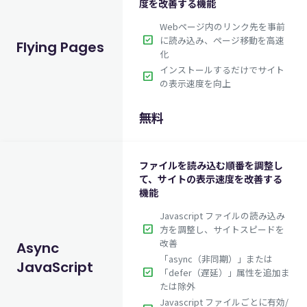
度を改善する機能
Webページ内のリンク先を事前
check_box
に読み込み、ページ移動を高速
Flying Pages
化
インストールするだけでサイト
check_box
の表示速度を向上
無料
ファイルを読み込む順番を調整し
て、サイトの表示速度を改善する
機能
Javascript ファイルの読み込み
check_box
方を調整し、サイトスピードを
改善
Async
「async（非同期）」または
JavaScript
check_box
「defer（遅延）」属性を追加ま
たは除外
Javascript ファイルごとに有効/