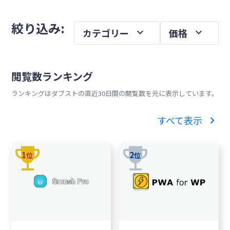
を
メ
絞り込み:
expand_more
expand_more
カテゴリー
価格
イ
ン
サ
閲覧数ランキング
イ
ランキングはダブストの直近30日間の閲覧数を元に表示しています。
ド
バ
chevron_right
すべて表示
ー
trophy
trophy
1
2
位
位