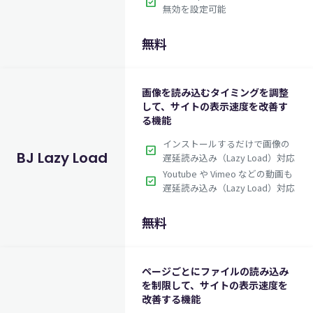
check_box
無効を設定可能
無料
画像を読み込むタイミングを調整
して、サイトの表示速度を改善す
る機能
インストールするだけで画像の
check_box
BJ Lazy Load
遅延読み込み（Lazy Load）対応
Youtube や Vimeo などの動画も
check_box
遅延読み込み（Lazy Load）対応
無料
ページごとにファイルの読み込み
を制限して、サイトの表示速度を
改善する機能