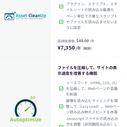
プラグイン、スクリプト、スタ
check_box
イルシートの読み込み最適化
ページ単位で不要なスクリプト
check_box
やファイルを読み込ませないよ
うに設定
¥
7,350
/年
（税別）
ファイルを圧縮して、サイトの表
示速度を改善する機能
ソースコード（HTML, CSS, JS）
check_box
を圧縮して、Webページの容量
を削減
画像を読み込むタイミングを調
check_box
整して（Lazy Load）、Webペー
ジ読み込み時のスピードを改善
Javascript ファイルの読み込み
方を調整（非同期読み込み）し