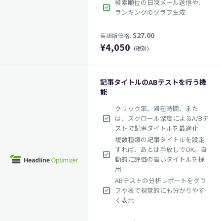
検索順位の日次メール送信や、
check_box
ランキングのグラフ生成
¥
4,050
（税別）
記事タイトルのABテストを行う機
能
クリック率、滞在時間、また
check_box
は、スクロール深度によるA/Bテ
ストで記事タイトルを最適化
複数種類の記事タイトルを設定
すれば、あとは手放しでOK。自
check_box
動的に評価の高いタイトルを採
用
ABテストの分析レポートをグラ
$27.00
英語版価格:
check_box
フや表で視覚的にも分かりやす
く表示