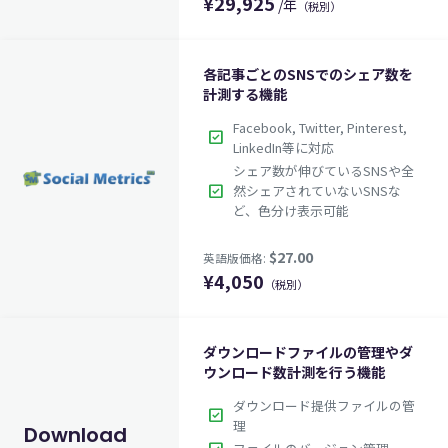
¥
29,925
/年
（税別）
各記事ごとのSNSでのシェア数を
計測する機能
Facebook, Twitter, Pinterest,
check_box
LinkedIn等に対応
シェア数が伸びているSNSや全
$199.50
英語版価格:
/年
check_box
然シェアされていないSNSな
ど、色分け表示可能
¥
4,050
（税別）
ダウンロードファイルの管理やダ
ウンロード数計測を行う機能
ダウンロード提供ファイルの管
check_box
理
Download