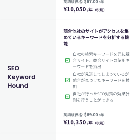
¥
10,050
/年
（税別）
競合他社のサイトがアクセスを集
めているキーワードを分析する機
能
自社の検索キーワードを元に競
check_box
合サイト、競合サイトの使用キ
ーワードを抽出
SEO
自社が見逃してしまっているが
Keyword
check_box
競合が見つけたキーワードを検
Hound
知
自社が行ったSEO対策の効果計
check_box
測を行うことができる
$67.00
英語版価格:
/年
¥
10,350
/年
（税別）