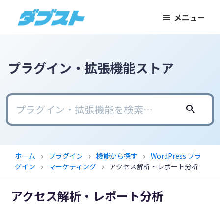
メ
メ
フ
メニュー
イ
イ
ッ
ダ
日
ン
ン
タ
ブ
本
コ
サ
ー
ス
ト
の
ン
イ
に
プラグイン・拡張機能ストア
ス
テ
ド
ス
モ
ン
バ
キ
ー
ツ
ー
ッ
search
ル
に
に
プ
ビ
ス
ス
ジ
キ
キ
ホーム
プラグイン
機能から探す
WordPress プラ
chevron_right
chevron_right
chevron_right
ネ
ッ
ッ
グイン
マーケティング
アクセス解析・レポート分析
chevron_right
chevron_right
ス
プ
プ
に
アクセス解析・レポート分析
武
器