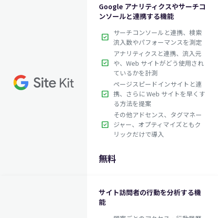
Google アナリティクスやサーチコ
ンソールと連携する機能
サーチコンソールと連携、検索
check_box
流入数やパフォーマンスを測定
アナリティクスと連携、流入元
check_box
や、Web サイトがどう使用され
ているかを計測
ページスピードインサイトと連
check_box
携、さらに Web サイトを早くす
る方法を提案
その他アドセンス、タグマネー
check_box
ジャー、オプティマイズともク
リックだけで導入
$69.00
英語版価格:
/年
無料
サイト訪問者の行動を分析する機
能