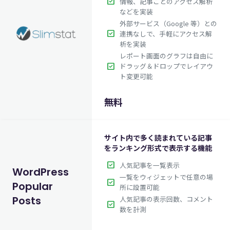
check_box
情報、記事ごとのアクセス解析
などを実装
外部サービス（Google 等）との
check_box
連携なしで、手軽にアクセス解
析を実装
レポート画面のグラフは自由に
check_box
ドラッグ＆ドロップでレイアウ
ト変更可能
無料
サイト内で多く読まれている記事
をランキング形式で表示する機能
check_box
人気記事を一覧表示
WordPress
一覧をウィジェットで任意の場
check_box
Popular
所に設置可能
Posts
人気記事の表示回数、コメント
check_box
数を計測