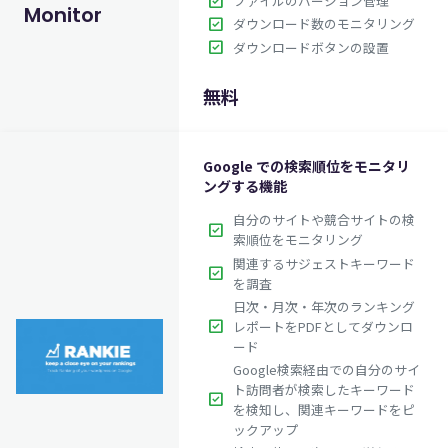
check_box
ファイルのバージョン管理
Monitor
check_box
ダウンロード数のモニタリング
$27.00
英語版価格:
check_box
ダウンロードボタンの設置
無料
Google での検索順位をモニタリ
ングする機能
自分のサイトや競合サイトの検
check_box
索順位をモニタリング
関連するサジェストキーワード
check_box
を調査
日次・月次・年次のランキング
check_box
レポートをPDFとしてダウンロ
ード
Google検索経由での自分のサイ
ト訪問者が検索したキーワード
check_box
を検知し、関連キーワードをピ
ックアップ