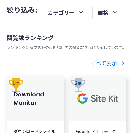
メ
を
絞り込み:
expand_more
expand_more
カテゴリー
価格
イ
ン
サ
閲覧数ランキング
イ
ランキングはダブストの直近30日間の閲覧数を元に表示しています。
ド
バ
chevron_right
すべて表示
ー
trophy
trophy
1
2
位
位
Download
Monitor
ダウンロードファイル
Google アナリティク