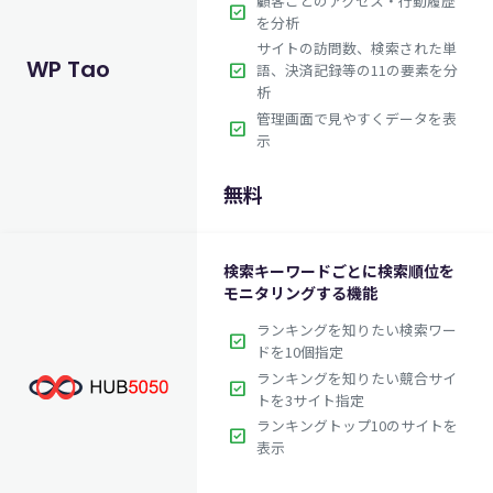
顧客ごとのアクセス・行動履歴
check_box
を分析
サイトの訪問数、検索された単
WP Tao
check_box
語、決済記録等の11の要素を分
析
管理画面で見やすくデータを表
check_box
示
無料
検索キーワードごとに検索順位を
モニタリングする機能
ランキングを知りたい検索ワー
check_box
ドを10個指定
ランキングを知りたい競合サイ
check_box
トを3サイト指定
ランキングトップ10のサイトを
check_box
表示