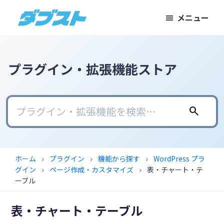
メ
メ
フ
メニュー
イ
イ
ッ
ダ
日
ン
ン
タ
ブ
本
コ
サ
ー
ス
ト
の
ン
イ
に
プラグイン・拡張機能ストア
ス
テ
ド
ス
モ
ン
バ
キ
ー
ツ
ー
ッ
search
ル
に
に
プ
ビ
ス
ス
ジ
キ
キ
ホーム
プラグイン
機能から探す
WordPress プラ
chevron_right
chevron_right
chevron_right
ネ
ッ
ッ
グイン
ページ作成・カスタマイズ
表・チャート・テ
chevron_right
chevron_right
ス
プ
プ
ーブル
に
表・チャート・テーブル
武
器