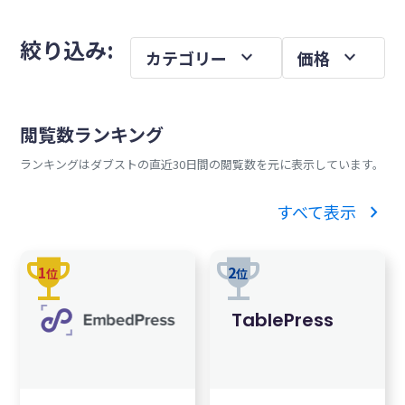
を
メ
絞り込み:
expand_more
expand_more
カテゴリー
価格
イ
ン
サ
閲覧数ランキング
イ
ランキングはダブストの直近30日間の閲覧数を元に表示しています。
ド
バ
chevron_right
すべて表示
ー
trophy
trophy
1
2
位
位
TablePress