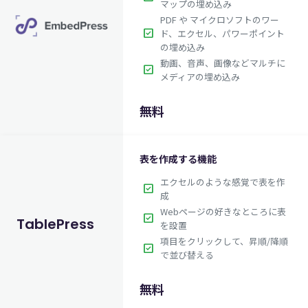
マップの埋め込み
PDF や マイクロソフトのワー
check_box
ド、エクセル、パワーポイント
の埋め込み
動画、音声、画像などマルチに
check_box
メディアの埋め込み
無料
表を作成する機能
エクセルのような感覚で表を作
check_box
成
Webページの好きなところに表
check_box
TablePress
を設置
項目をクリックして、昇順/降順
check_box
で並び替える
無料