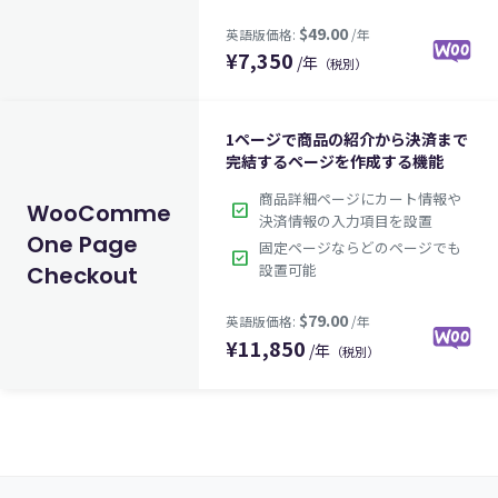
¥
7,350
/年
（税別）
1ページで商品の紹介から決済まで
完結するページを作成する機能
商品詳細ページにカート情報や
check_box
WooCommerce
決済情報の入力項目を設置
One Page
固定ページならどのページでも
check_box
設置可能
Checkout
$49.00
英語版価格:
/年
¥
11,850
/年
（税別）