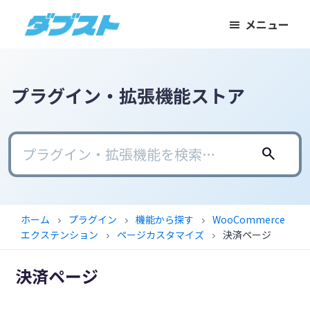
メ
メ
フ
メニュー
イ
イ
ッ
ダ
日
ン
ン
タ
ブ
本
コ
サ
ー
ス
ト
の
ン
イ
に
プラグイン・拡張機能ストア
ス
テ
ド
ス
モ
ン
バ
キ
ー
ツ
ー
ッ
search
ル
に
に
プ
ビ
ス
ス
ジ
キ
キ
ホーム
プラグイン
機能から探す
WooCommerce
chevron_right
chevron_right
chevron_right
ネ
ッ
ッ
エクステンション
ページカスタマイズ
決済ページ
chevron_right
chevron_right
ス
プ
プ
に
決済ページ
武
器