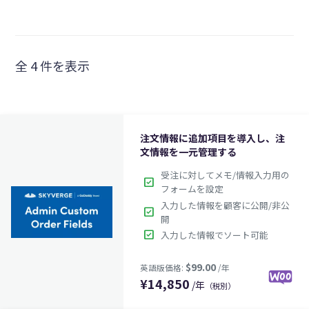
全 4 件を表示
注文情報に追加項目を導入し、注
文情報を一元管理する
受注に対してメモ/情報入力用の
check_box
フォームを設定
入力した情報を顧客に公開/非公
check_box
開
check_box
入力した情報でソート可能
¥
14,850
/年
（税別）