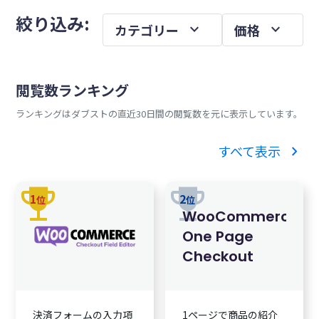
メ
を
絞り込み:
expand_more
expand_more
カテゴリー
価格
イ
ン
サ
閲覧数ランキング
イ
ランキングはダブストの直近30日間の閲覧数を元に表示しています。
ド
バ
chevron_right
すべて表示
ー
trophy
trophy
1
2
位
位
WooCommerce
One Page
Checkout
決済フォームの入力項
1ページで商品の紹介