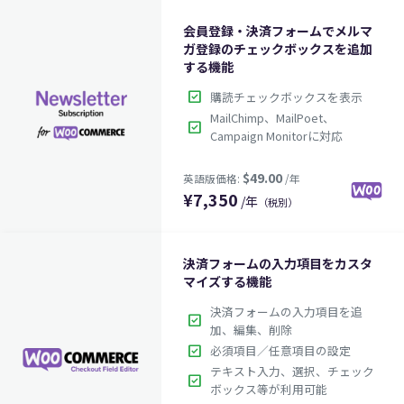
会員登録・決済フォームでメルマ
ガ登録のチェックボックスを追加
する機能
check_box
購読チェックボックスを表示
$99.00
MailChimp、MailPoet、
英語版価格:
/年
check_box
Campaign Monitorに対応
¥
7,350
/年
（税別）
決済フォームの入力項目をカスタ
マイズする機能
決済フォームの入力項目を追
check_box
加、編集、削除
check_box
必須項目／任意項目の設定
テキスト入力、選択、チェック
$49.00
英語版価格:
/年
check_box
ボックス等が利用可能