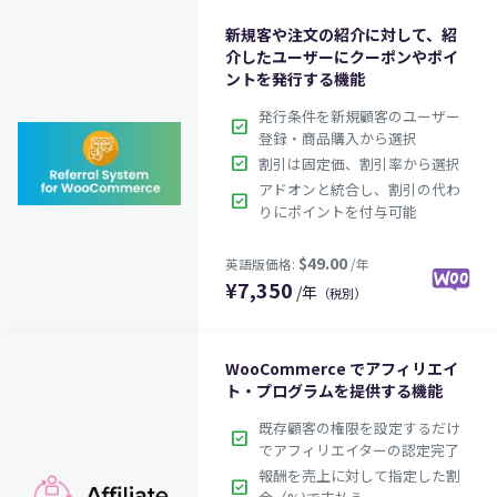
新規客や注文の紹介に対して、紹
介したユーザーにクーポンやポイ
ントを発行する機能
発行条件を新規顧客のユーザー
check_box
登録・商品購入から選択
$49.00
英語版価格:
/年
check_box
割引は固定価、割引率から選択
アドオンと統合し、割引の代わ
check_box
りにポイントを付与可能
¥
7,350
/年
（税別）
WooCommerce でアフィリエイ
ト・プログラムを提供する機能
既存顧客の権限を設定するだけ
check_box
でアフィリエイターの認定完了
報酬を売上に対して指定した割
check_box