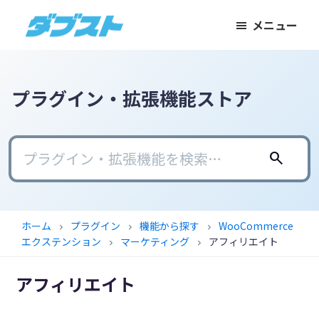
メ
メ
フ
メニュー
イ
イ
ッ
ダ
日
ン
ン
タ
ブ
本
コ
サ
ー
ス
ト
の
ン
イ
に
プラグイン・拡張機能ストア
ス
テ
ド
ス
モ
ン
バ
キ
ー
ツ
ー
ッ
search
ル
に
に
プ
ビ
ス
ス
ジ
キ
キ
ホーム
プラグイン
機能から探す
WooCommerce
chevron_right
chevron_right
chevron_right
ネ
ッ
ッ
エクステンション
マーケティング
アフィリエイト
chevron_right
chevron_right
ス
プ
プ
に
アフィリエイト
武
器