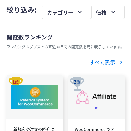
メ
を
絞り込み:
expand_more
expand_more
カテゴリー
価格
イ
ン
サ
閲覧数ランキング
イ
ランキングはダブストの直近30日間の閲覧数を元に表示しています。
ド
バ
chevron_right
すべて表示
ー
trophy
trophy
1
2
位
位
新規客や注文の紹介に
WooCommerce でア