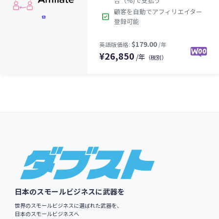
合（%)で支払う
$49.00
英語版価格:
/年
顧客を自動でアフィリエイター
check_box
登録可能
¥
26,850
/年
（税別）
Footer
$179.00
英語版価格:
/年
日本のスモールビジネスに武器を
世界のスモールビジネスに選ばれた武器を、
日本のスモールビジネスへ