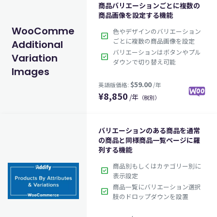
商品バリエーションごとに複数の
商品画像を設定する機能
WooCommerce
色やデザインのバリエーション
check_box
ごとに複数の商品画像を設定
Additional
$99.00
英語版価格:
/年
バリエーションはボタンやプル
Variation
check_box
ダウンで切り替え可能
Images
¥
8,850
/年
（税別）
バリエーションのある商品を通常
の商品と同様商品一覧ページに羅
列する機能
商品別もしくはカテゴリー別に
check_box
表示設定
商品一覧にバリエーション選択
$59.00
英語版価格:
/年
check_box
肢のドロップダウンを設置