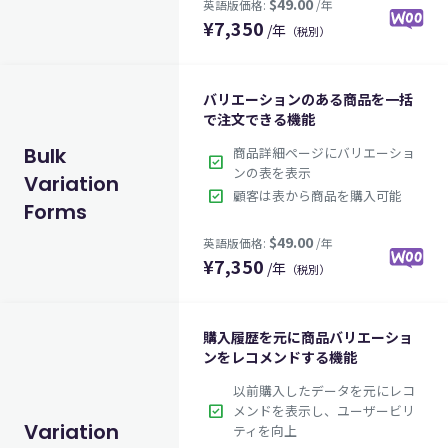
¥
7,350
/年
（税別）
バリエーションのある商品を一括
で注文できる機能
Bulk
商品詳細ページにバリエーショ
check_box
ンの表を表示
Variation
check_box
顧客は表から商品を購入可能
Forms
$49.00
英語版価格:
/年
¥
7,350
/年
（税別）
購入履歴を元に商品バリエーショ
ンをレコメンドする機能
以前購入したデータを元にレコ
check_box
メンドを表示し、ユーザービリ
Variation
ティを向上