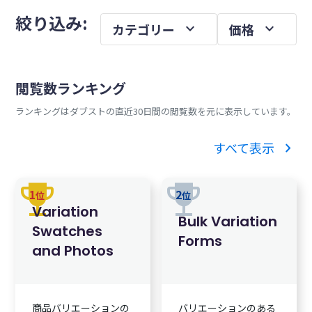
メ
を
絞り込み:
expand_more
expand_more
カテゴリー
価格
イ
ン
サ
閲覧数ランキング
イ
ランキングはダブストの直近30日間の閲覧数を元に表示しています。
ド
バ
chevron_right
すべて表示
ー
trophy
trophy
1
2
位
位
Variation
Bulk Variation
Swatches
Forms
and Photos
商品バリエーションの
バリエーションのある