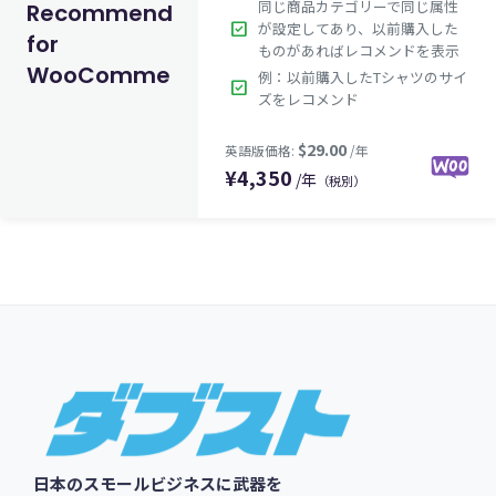
同じ商品カテゴリーで同じ属性
Recommendation
check_box
が設定してあり、以前購入した
for
ものがあればレコメンドを表示
WooCommerce
$49.00
例：以前購入したTシャツのサイ
英語版価格:
/年
check_box
ズをレコメンド
¥
4,350
/年
（税別）
Footer
日本のスモールビジネスに武器を