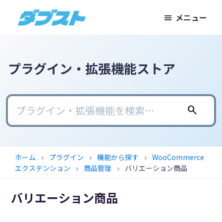
メ
メ
フ
メニュー
イ
イ
ッ
ダ
日
ン
ン
タ
ブ
本
コ
サ
ー
ス
ト
の
ン
イ
に
プラグイン・拡張機能ストア
ス
テ
ド
ス
モ
ン
バ
キ
ー
ツ
ー
ッ
search
ル
に
に
プ
ビ
ス
ス
ジ
キ
キ
ホーム
プラグイン
機能から探す
WooCommerce
chevron_right
chevron_right
chevron_right
ネ
ッ
ッ
エクステンション
商品管理
バリエーション商品
chevron_right
chevron_right
ス
プ
プ
に
バリエーション商品
武
器