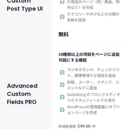
Custom
check_box
の用途のページ（例：商品、物
Post Type UI
件など）を作成
カテゴリーやタグなどの分類の
check_box
有無を設定
無料
30種類以上の項目をページに追加
可能にする機能
ラジオボタンや、チェックリス
check_box
ト、画像等様々な項目を追加
投稿、ユーザー、メディア、コ
check_box
Advanced
メントなどに追加
Custom
Gutenberg のブロックエディタ
check_box
でカスタムフィールドを表示
Fields PRO
WordPressの管理画面にオプシ
check_box
ョンページを作成