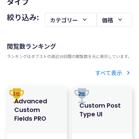
タイプ
を
メ
絞り込み:
expand_more
expand_more
カテゴリー
価格
イ
ン
サ
閲覧数ランキング
イ
ランキングはダブストの直近30日間の閲覧数を元に表示しています。
ド
バ
chevron_right
すべて表示
ー
trophy
trophy
1
2
位
位
Advanced
Custom Post
Custom
Type UI
Fields PRO