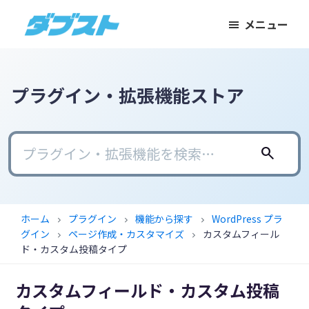
メ
メ
フ
メニュー
イ
イ
ッ
ダ
日
ン
ン
タ
ブ
本
コ
サ
ー
ス
ト
の
ン
イ
に
プラグイン・拡張機能ストア
ス
テ
ド
ス
モ
ン
バ
キ
ー
ツ
ー
ッ
search
ル
に
に
プ
ビ
ス
ス
ジ
キ
キ
ホーム
プラグイン
機能から探す
WordPress プラ
chevron_right
chevron_right
chevron_right
ネ
ッ
ッ
グイン
ページ作成・カスタマイズ
カスタムフィール
chevron_right
chevron_right
ス
プ
プ
ド・カスタム投稿タイプ
に
カスタムフィールド・カスタム投稿
武
器