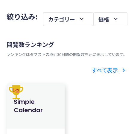
を
メ
絞り込み:
expand_more
expand_more
カテゴリー
価格
イ
ン
サ
閲覧数ランキング
イ
ランキングはダブストの直近30日間の閲覧数を元に表示しています。
ド
バ
chevron_right
すべて表示
ー
trophy
1
位
Simple
Calendar