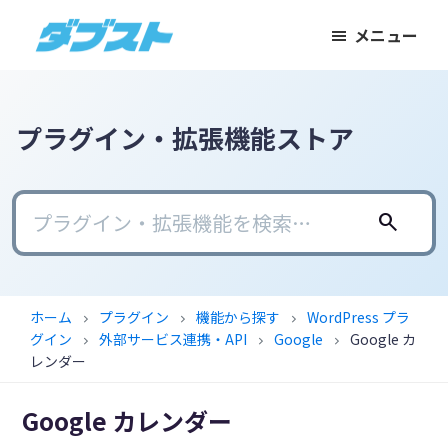
メ
メ
フ
メニュー
イ
イ
ッ
ダ
日
ン
ン
タ
ブ
本
コ
サ
ー
ス
ト
の
ン
イ
に
プラグイン・拡張機能ストア
ス
テ
ド
ス
モ
ン
バ
キ
ー
ツ
ー
ッ
search
ル
に
に
プ
ビ
ス
ス
ジ
キ
キ
ホーム
プラグイン
機能から探す
WordPress プラ
chevron_right
chevron_right
chevron_right
ネ
ッ
ッ
グイン
外部サービス連携・API
Google
Google カ
chevron_right
chevron_right
chevron_right
ス
プ
プ
レンダー
に
Google カレンダー
武
器