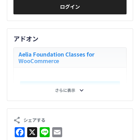
ログイン
アドオン
Aelia Foundation Classes for
WooCommerce
会員登録詳細
expand_more
さらに表示
ログイン
share
シェアする
F
X
Li
E
Subscriptions Integration