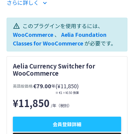
さらに詳しく
expand_more
warning
このプラグインを使用するには、
WooCommerce
、
Aelia Foundation
Classes for WooCommerce
が必要です。
Aelia Currency Switcher for
WooCommerce
€79.00
(¥11,850)
英語版価格:
/年
※ €1 = ¥150 換算
¥
11,850
/年
（税別）
会員登録詳細