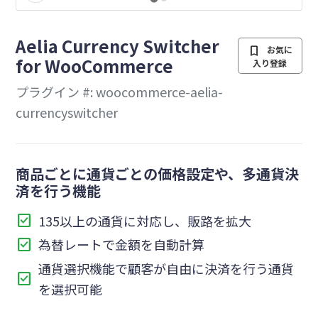
を
Aelia Currency Switcher
bookmark
お気に
for WooCommerce
入り登録
プラグイン #: woocommerce-aelia-
currencyswitcher
商品ごとに通貨ごとの価格設定や、多通貨決
済を行う機能
check_box
135以上の通貨に対応し、販路を拡大
check_box
為替レートで金額を自動計算
通貨選択機能で顧客が自由に決済を行う通貨
check_box
を選択可能