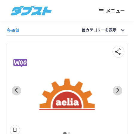
メ
フ
メニュー
イ
ッ
ダ
日
ン
タ
ブ
本
expand_more
コ
ー
他カテゴリーを表示
多通貨
ス
ト
の
ン
に
ス
テ
ス
share
モ
ン
キ
ー
ツ
ッ
ル
に
プ
ビ
ス
ジ
キ
ネ
ッ
ス
プ
通貨変
Wo
に
武
bookmark
器