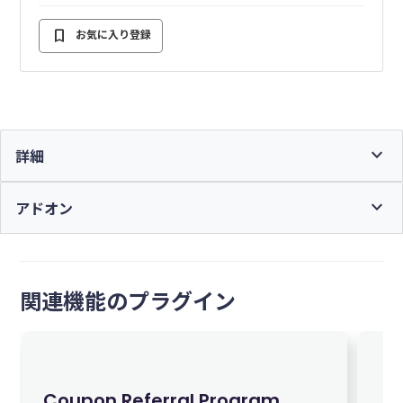
a
n
m
c
e
ai
bookmark
お気に入り登録
e
l
会員登録詳細
b
ログイン
o
o
expand_more
詳細
k
WooCommerce Bookings Integration
expand_more
アドオン
会員登録詳細
関連機能のプラグイン
ログイン
WooCommerce Bundles Integration
Coupon Referral Program