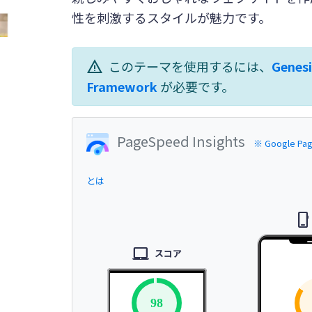
性を刺激するスタイルが魅力です。
warning
このテーマを使用するには、
Genesi
Framework
が必要です。
PageSpeed Insights
※ Google Pag
とは
phone_iphone
laptop_mac
スコア
98