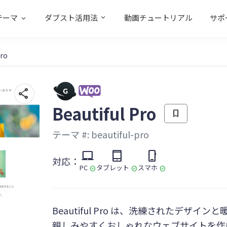
テーマ
ダブスト活用法
動画チュートリアル
サポ
Pro
share
Beautiful Pro
bookmark
テーマ #: beautiful-pro
laptop_mac
tablet_mac
phone_iphone
対応：
PC
タブレット
スマホ
check_circle
check_circle
check_circle
Beautiful Pro は、洗練されたデザイ
親しみやすくおしゃれなウェブサイトを作