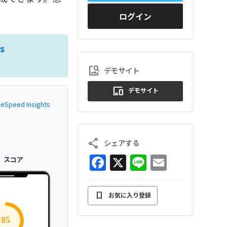
ログイン
s
image_search
デモサイト
devices
デモサイト
eSpeed Insights
share
シェアする
F
X
Li
E
スコア
a
n
m
c
e
ai
bookmark
お気に入り登録
e
l
85