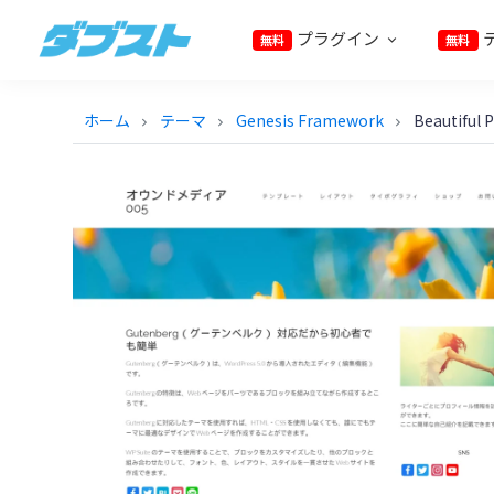
プ
メ
フ
プラグイン
無料
無料
ラ
イ
ッ
ダ
日
イ
ン
タ
ブ
本
マ
コ
ー
ス
ホーム
テーマ
Genesis Framework
Beautiful 
chevron_right
chevron_right
chevron_right
ト
の
リ
ン
に
ス
ナ
テ
ス
モ
ビ
ン
キ
ー
ゲ
ツ
ッ
ル
ー
に
プ
ビ
シ
ス
ジ
ョ
キ
ネ
ン
ッ
ス
に
プ
に
ス
武
キ
器