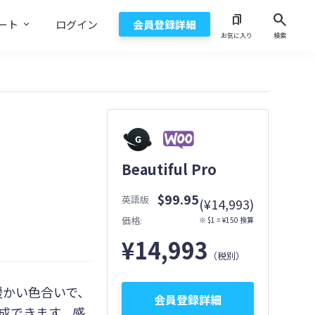
search
bookmarks
ート
ログイン
会員登録詳細
お気に入り
検索
Beautiful Pro
$99.95
英語版
(¥14,993)
価格:
※ $1 = ¥150 換算
¥
14,993
（税別）
ンと暖かい色合いで、
会員登録詳細
成できます。感