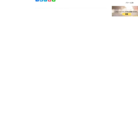
ッ
を
プ
す
る