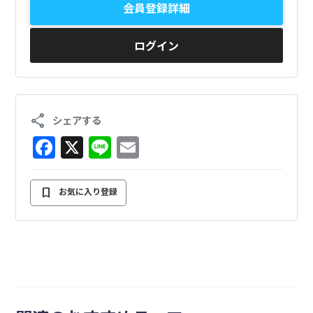
会員登録詳細
ログイン
share
シェアする
F
X
Li
E
a
n
m
c
e
ai
bookmark
お気に入り登録
e
l
b
o
o
k