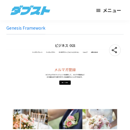
メ
フ
メニュー
イ
ッ
ダ
日
ン
タ
ブ
Genesis Framework
本
コ
ー
ス
ト
の
ン
に
ス
テ
ス
share
モ
ン
キ
ー
ツ
ッ
ル
に
プ
ビ
ス
ジ
キ
ネ
ッ
ス
プ
に
武
器