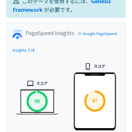
warning
このテーマを使用するには、
Genesis
Framework
が必要です。
PageSpeed Insights
※ Google PageSpeed
Insights とは
phone_iphone
スコア
laptop_mac
スコア
87
98