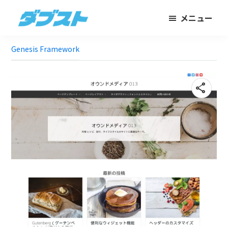
メ
フ
メニュー
イ
ッ
ダ
日
ン
タ
ブ
Genesis Framework
本
コ
ー
ス
ト
の
ン
に
ス
テ
ス
share
モ
ン
キ
ー
ツ
ッ
ル
に
プ
ビ
ス
ジ
キ
ネ
ッ
ス
プ
に
武
器