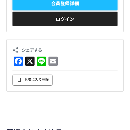
会員登録詳細
ログイン
share
シェアする
F
X
Li
E
a
n
m
c
e
ai
bookmark
お気に入り登録
e
l
b
o
o
k