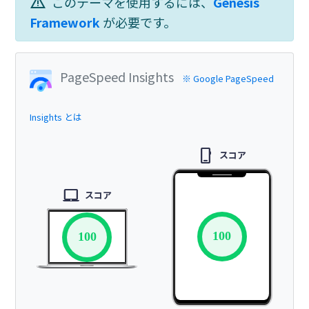
warning
このテーマを使用するには、
Genesis
Framework
が必要です。
PageSpeed Insights
※ Google PageSpeed
Insights とは
phone_iphone
スコア
laptop_mac
スコア
100
100