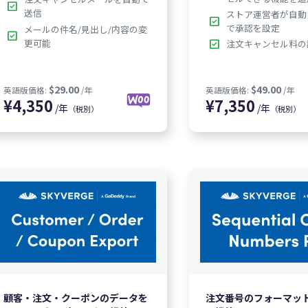
check_box
送信
ストア運営者が自動
check_box
で承認を設定
メールの件名/見出し/内容の変
check_box
更可能
check_box
注文キャンセル料の
/年
/年
（税別）
（税別）
0
¥
7,350
¥
7
$29.00
英語版価格:
/年
英語版価格
顧客・注文・クーポンのデータを
注文番号のフォーマッ