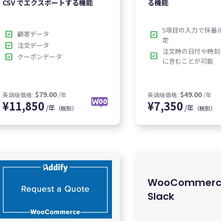
CSV でエクスポートする機能
る機能
5項目の入力で採番
check_box
顧客データ
check_box
定
check_box
注文データ
注文時の日付や時刻
check_box
check_box
クーポンデータ
に含むことが可能
/年
/年
（税別）
（税別）
0
¥
7,350
¥
1
WooCommerc
Slack