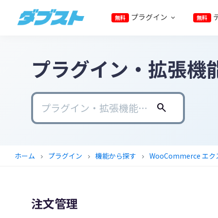
プ
メ
メ
フ
プラグイン
無料
無料
ラ
イ
イ
ッ
ダ
日
イ
ン
ン
タ
ブ
本
マ
コ
サ
ー
ス
ト
プラグイン・拡張機
の
リ
ン
イ
に
ス
ナ
テ
ド
ス
モ
ビ
ン
バ
キ
ー
ゲ
ツ
ー
ッ
search
ル
ー
に
に
プ
ビ
シ
ス
ス
ジ
ョ
キ
キ
ホーム
プラグイン
機能から探す
WooCommerce 
chevron_right
chevron_right
chevron_right
ネ
ン
ッ
ッ
ス
に
プ
プ
に
ス
注文管理
武
キ
器