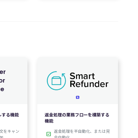
er
or
1,850
e
ルする機能
返金処理の業務フローを構築する
機能
文をキャン
返金処理を半自動化、または完
check_box
加
全自動化