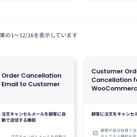
果の1～12/16を表示しています
Customer Ord
Order Cancellation
Cancellation f
Email to Customer
¥
7,350
¥
1
WooCommerc
注文キャンセルメールを顧客に自
顧客に注文をキャンセ
動で送信する機能
顧客が自分自身で注
check_box
セルできる機能を追
注文キャンセルメールを自動で