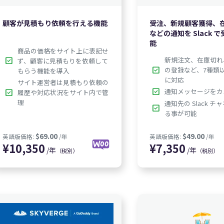
$79.00
英語版価格:
/年
英語版価格
顧客が見積もり依頼を行える機能
受注、新規顧客獲得、
などの通知を Slack 
能
商品の価格をサイト上に表記せ
新規注文、在庫切れ
check_box
ず、顧客に見積もりを依頼して
check_box
の登録など、7種類
もらう機能を導入
に対応
サイト運営者は見積もり依頼の
check_box
通知メッセージをカ
check_box
履歴や対応状況をサイト内で管
理
通知先の Slack 
check_box
る事が可能
0
¥
11,850
¥
7
/年
/年
（税別）
（税別）