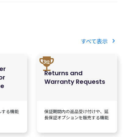
chevron_right
すべて表示
trophy
3
位
er
Returns and
or
Warranty Requests
e
ルする機能
保証期間内の返品受け付けや、延
長保証オプションを販売する機能