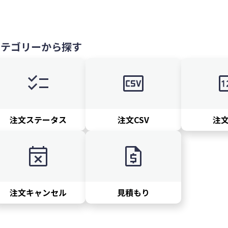
カテゴリーから探す
checklist
csv
p
注文ステータス
注文CSV
注
event_busy
request_quote
注文キャンセル
見積もり