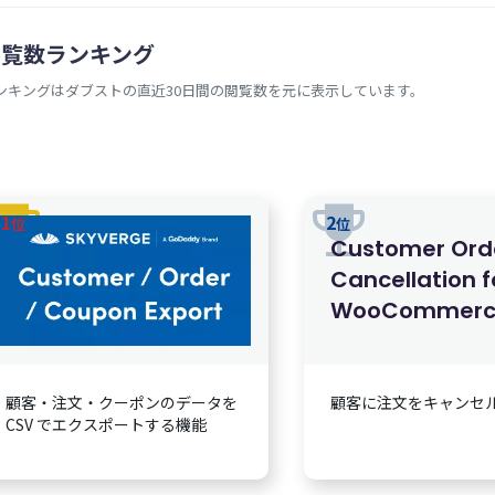
閲覧数ランキング
ンキングはダブストの直近30日間の閲覧数を元に表示しています。
rophy
trophy
1
2
位
位
Customer Ord
Cancellation f
WooCommerc
顧客・注文・クーポンのデータを
顧客に注文をキャンセ
CSV でエクスポートする機能