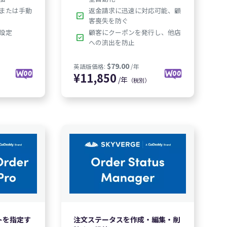
または手動
返金請求に迅速に対応可能、顧
check_box
客喪失を防ぐ
設定
顧客にクーポンを発行し、他店
check_box
への流出を防止
/年
（税別）
,350
$49.00
$79.00
:
/年
英語版価格:
/年
トを指定す
注文ステータスを作成・編集・削