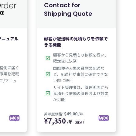
Contact for
Shipping Quote
マニュアル
顧客が配送料の見積もりを依頼で
きる機能
$49.00
$99.00
:
/年
英語版価格:
/年
顧客から見積もり依頼を行い、
check_box
確定後に決済
営側に届く
国際便や大型の貨物の配送な
作業を記載
check_box
ど、配送料が事前に確定できな
い際に便利
モ/マニュ
サイト管理者は、管理画面から
check_box
見積もり依頼の管理および対応
が可能
/年
）
（税別）