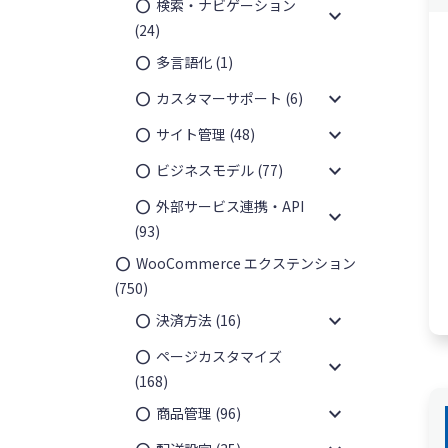
検索・ナビゲーション
expand_more
(24)
多言語化
(1)
expand_more
カスタマーサポート
(6)
expand_more
サイト管理
(48)
expand_more
ビジネスモデル
(77)
外部サービス連携・API
expand_more
(93)
¥
11,85
WooCommerce エクステンション
(750)
expand_more
決済方法
(16)
ページカスタマイズ
expand_more
(168)
expand_more
商品管理
(96)