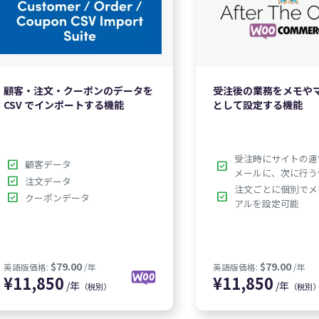
顧客・注文・クーポンのデータを
受注後の業務をメモや
CSV でインポートする機能
として設定する機能
$69.00
英語版価格:
/年
英語版価格
受注時にサイトの運
check_box
顧客データ
check_box
メールに、次に行う
check_box
注文データ
注文ごとに個別でメ
check_box
check_box
クーポンデータ
アルを設定可能
/年
/年
（税別）
（税別