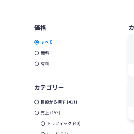
ッ
を
プ
す
メ
る
価格
イ
すべて
ン
無料
サ
有料
イ
ド
カテゴリー
バ
目的から探す
(411)
ー
売上
(153)
トラフィック
(40)
リード
(12)