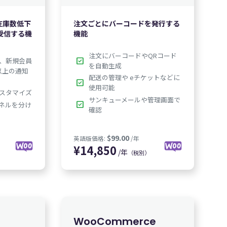
$49.00
$49.00
:
/年
英語版価格:
/年
在庫数低下
注文ごとにバーコードを発行する
で受信する機
機能
注文にバーコードやQRコード
check_box
、新規会員
を自動生成
以上の通知
配送の管理や eチケットなどに
check_box
使用可能
スタマイズ
サンキューメールや管理画面で
check_box
チャネルを分け
確認
,350
/年
（税別）
WooCommerce