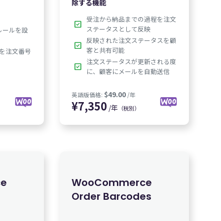
除する機能
受注から納品までの過程を注文
check_box
ステータスとして反映
ルールを設
反映された注文ステータスを顧
check_box
客と共有可能
を注文番号
注文ステータスが更新される度
check_box
に、顧客にメールを自動送信
/年
（税別）
4,850
e
WooCommerce
Order Barcodes