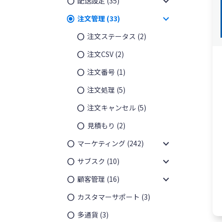
expand_more
配送設定
(35)
expand_more
注文管理
(33)
注文ステータス
(2)
注文CSV
(2)
注文番号
(1)
注文処理
(5)
注文キャンセル
(5)
見積もり
(2)
expand_more
マーケティング
(242)
expand_more
サブスク
(10)
expand_more
顧客管理
(16)
カスタマーサポート
(3)
多通貨
(3)