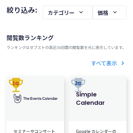
メ
を
絞り込み:
expand_more
expand_more
カテゴリー
価格
イ
ン
サ
閲覧数ランキング
イ
ランキングはダブストの直近30日間の閲覧数を元に表示しています。
ド
バ
chevron_right
すべて表示
ー
trophy
trophy
1
2
位
位
Simple
Calendar
セミナーやコンサート
Google カレンダーの