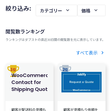
メ
を
絞り込み:
expand_more
expand_more
カテゴリー
価格
イ
ン
サ
閲覧数ランキング
イ
ランキングはダブストの直近30日間の閲覧数を元に表示しています。
ド
バ
chevron_right
すべて表示
ー
trophy
trophy
1
2
位
位
WooCommerce
Contact for
Shipping Quote
顧客が配送料の見積も
顧客が見積もり依頼を