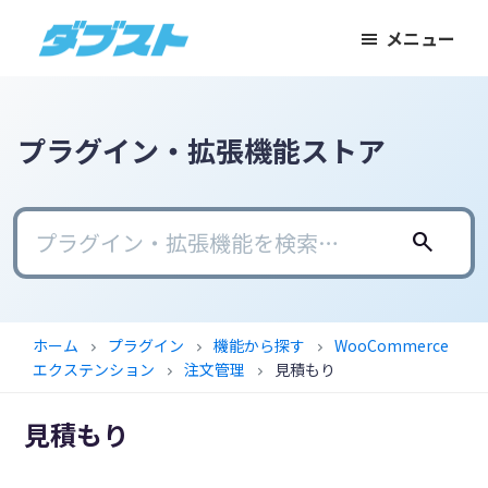
メ
メ
フ
メニュー
イ
イ
ッ
ダ
日
ン
ン
タ
ブ
本
コ
サ
ー
ス
ト
の
ン
イ
に
プラグイン・拡張機能ストア
ス
テ
ド
ス
モ
ン
バ
キ
ー
ツ
ー
ッ
search
ル
に
に
プ
ビ
ス
ス
ジ
キ
キ
ホーム
プラグイン
機能から探す
WooCommerce
chevron_right
chevron_right
chevron_right
ネ
ッ
ッ
エクステンション
注文管理
見積もり
chevron_right
chevron_right
ス
プ
プ
に
見積もり
武
器