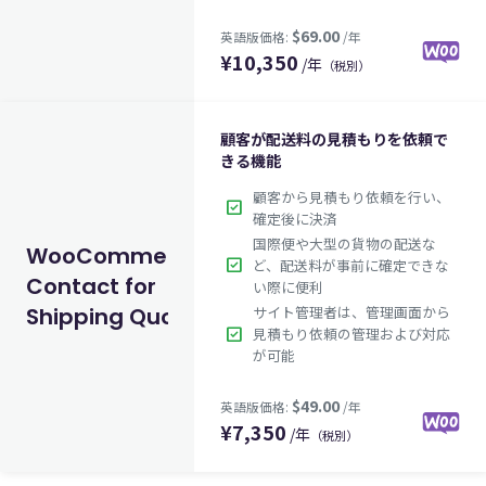
¥
10,350
/年
（税別）
顧客が配送料の見積もりを依頼で
きる機能
顧客から見積もり依頼を行い、
$69.00
英語版価格:
/年
check_box
確定後に決済
国際便や大型の貨物の配送な
WooCommerce
check_box
ど、配送料が事前に確定できな
Contact for
い際に便利
サイト管理者は、管理画面から
Shipping Quote
check_box
見積もり依頼の管理および対応
が可能
¥
7,350
/年
（税別）