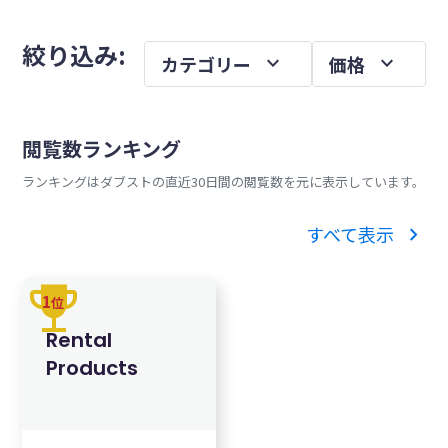
を
メ
絞り込み:
expand_more
expand_more
カテゴリー
価格
イ
ン
サ
閲覧数ランキング
イ
ランキングはダブストの直近30日間の閲覧数を元に表示しています。
ド
バ
chevron_right
すべて表示
ー
trophy
1
位
Rental
Products