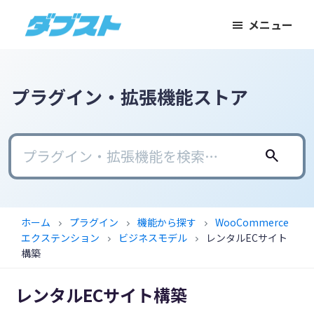
メ
メ
フ
メニュー
イ
イ
ッ
ダ
日
ン
ン
タ
ブ
本
コ
サ
ー
ス
ト
の
ン
イ
に
プラグイン・拡張機能ストア
ス
テ
ド
ス
モ
ン
バ
キ
ー
ツ
ー
ッ
search
ル
に
に
プ
ビ
ス
ス
ジ
キ
キ
ホーム
プラグイン
機能から探す
WooCommerce
chevron_right
chevron_right
chevron_right
ネ
ッ
ッ
エクステンション
ビジネスモデル
レンタルECサイト
chevron_right
chevron_right
ス
プ
プ
構築
に
レンタルECサイト構築
武
器