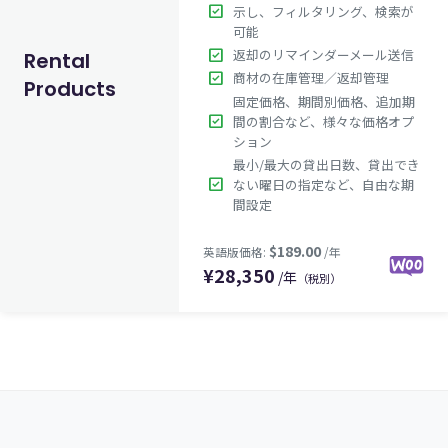
check_box
示し、フィルタリング、検索が
可能
check_box
返却のリマインダーメール送信
Rental
check_box
商材の在庫管理／返却管理
Products
固定価格、期間別価格、追加期
check_box
間の割合など、様々な価格オプ
ション
最小/最大の貸出日数、貸出でき
check_box
ない曜日の指定など、自由な期
間設定
¥
28,350
/年
（税別）
$189.00
英語版価格:
/年